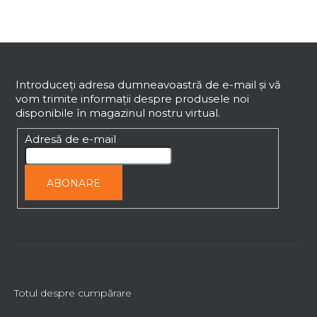
l
u
l
S
l
i
u
s
b
Introduceţi adresa dumneavoastră de e-mail şi vă
t
vom trimite informaţii despre produsele noi
s
ă
disponibile în magazinul nostru virtual.
o
r
l
Adresă de e-mail
i
l
o
ABONARE
r
Totul despre cumpărare