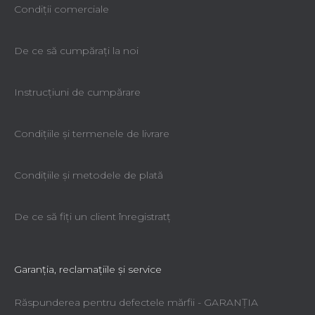
Condiții comerciale
De ce să cumpăraţi la noi
Instrucțiuni de cumpărare
Condiţiile şi termenele de livrare
Condiţiile şi metodele de plată
De ce să fiţi un client înregistratţ
Garanţia, reclamaţiile şi service
Răspunderea pentru defectele mărfii - GARANŢIA