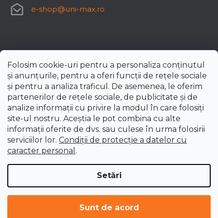
e-shop
@
uni-max.ro
Folosim cookie-uri pentru a personaliza conținutul
și anunțurile, pentru a oferi funcții de rețele sociale
și pentru a analiza traficul. De asemenea, le oferim
partenerilor de rețele sociale, de publicitate și de
analize informații cu privire la modul în care folosiți
site-ul nostru. Aceștia le pot combina cu alte
informații oferite de dvs. sau culese în urma folosirii
serviciilor lor.
Condiții de protecție a datelor cu
caracter personal
.
Setări
Creat de Shoptet Premium
Drepturi de autor 2026
uni-max.ro
. Toate drepturile
Sunt de acord
rezervate.
Editați setările cookie-urilor