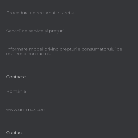
Procedura de reclamatie si retur
Servicii de service şi preţuri
Informare model privind drepturile consumatorului de
reziliere a contractului
Contacte
România
www.uni-max.com
Contact