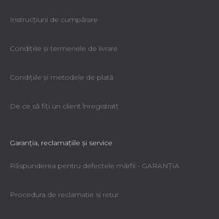
Instrucțiuni de cumpărare
Condiţiile şi termenele de livrare
Condiţiile şi metodele de plată
De ce să fiţi un client înregistratţ
Garanţia, reclamaţiile şi service
Răspunderea pentru defectele mărfii - GARANŢIA
Procedura de reclamatie si retur