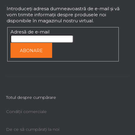
u
b
Introduceţi adresa dumneavoastră de e-mail şi vă
vom trimite informaţii despre produsele noi
s
disponibile în magazinul nostru virtual.
o
l
Adresă de e-mail
ABONARE
Totul despre cumpărare
Condiții comerciale
De ce să cumpăraţi la noi