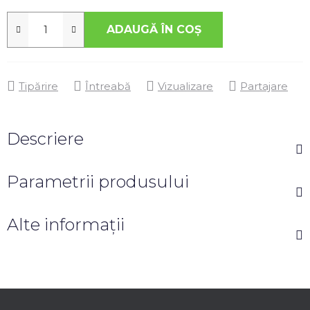
ADAUGĂ ÎN COŞ
Tipărire
Întreabă
Vizualizare
Partajare
Descriere
Parametrii produsului
Alte informații
S