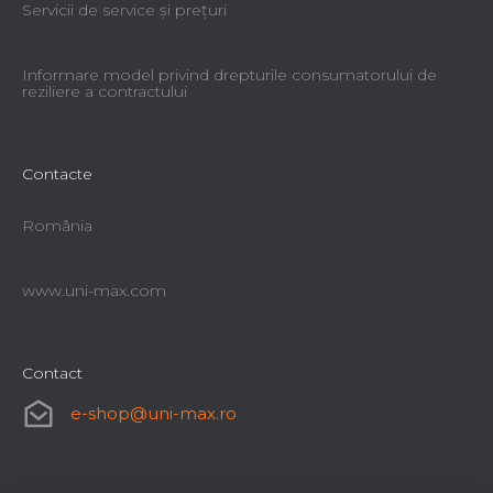
Servicii de service şi preţuri
Informare model privind drepturile consumatorului de
reziliere a contractului
Contacte
România
www.uni-max.com
Contact
e-shop
@
uni-max.ro