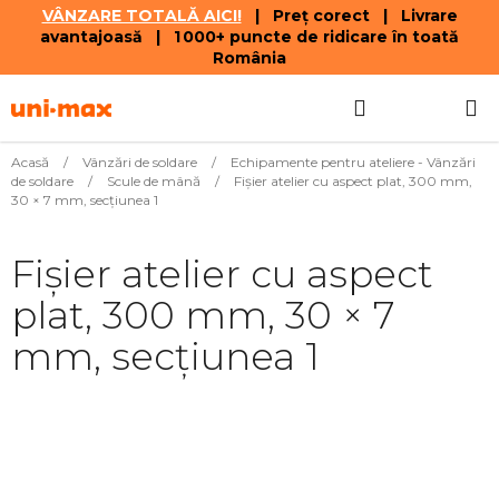
VÂNZARE TOTALĂ AICI!
| Preț corect | Livrare
avantajoasă | 1 000+ puncte de ridicare în toată
România
Treci
Căutare
COŞ
la
conținut
DE
Acasă
/
Vânzări de soldare
/
Echipamente pentru ateliere - Vânzări
de soldare
/
Scule de mână
/
Fișier atelier cu aspect plat, 300 mm,
CUMPĂR
30 × 7 mm, secțiunea 1
Fișier atelier cu aspect
plat, 300 mm, 30 × 7
mm, secțiunea 1