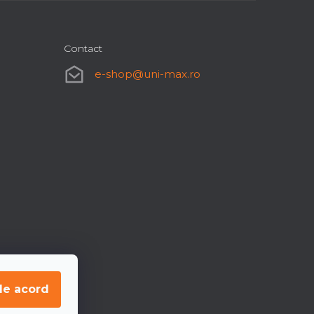
Contact
e-shop
@
uni-max.ro
de acord