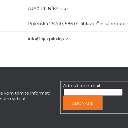
AJAX PILNÍKY s.r.o.
Polenská 252/10, 586 01 Jihlava, Česká republi
info@ajaxpilniky.cz
Adresă de e-mail
ă vom trimite informaţii
stru virtual.
ABONARE