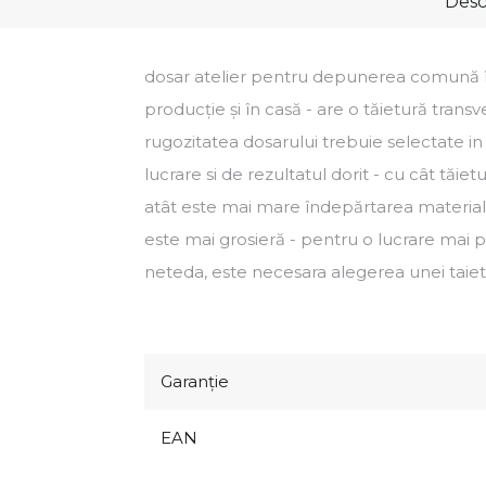
Desc
dosar atelier pentru depunerea comună în 
producție și în casă - are o tăietură transv
rugozitatea dosarului trebuie selectate in
lucrare si de rezultatul dorit - cu cât tăiet
atât este mai mare îndepărtarea materialu
este mai grosieră - pentru o lucrare mai p
neteda, este necesara alegerea unei taiet
Garanţie
EAN