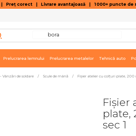
 Preț corect | Livrare avantajoasă | 1 000+ puncte de r
VÂNZĂRI DE SOLDARE
GALERIE ARTICOLE ȘI ÎNREGISTRĂRI VIDEO
C
Prelucrarea lemnului
Prelucrarea metalelor
Tehnică auto
Po
- Vânzări de soldare
/
Scule de mână
/
Fișier atelier cu colțuri plate, 2
Fișier 
plate,
sec 1