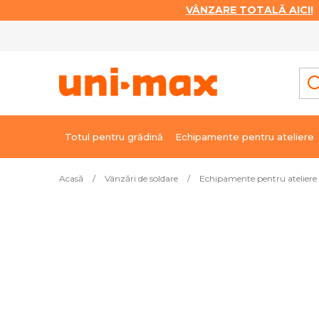
VÂNZARE TOTALĂ AICI!
|
Treci
la
conținut
Totul pentru grădină
Echipamente pentru ateliere
Acasă
/
Vânzări de soldare
/
Echipamente pentru ateliere 