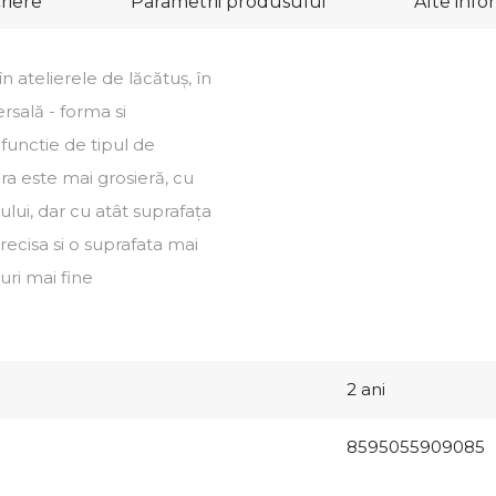
riere
Parametrii produsului
Alte info
atelierele de lăcătuș, în
ersală - forma si
 functie de tipul de
ura este mai grosieră, cu
lui, dar cu atât suprafața
recisa si o suprafata mai
uri mai fine
2 ani
8595055909085