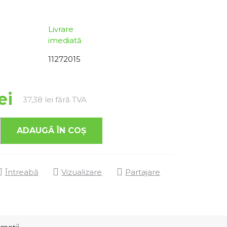
Livrare
imediată
11272015
ei
Evaluare preţ:
37,38 lei fără TVA
ADAUGĂ ÎN COŞ
Întreabă
Vizualizare
Partajare