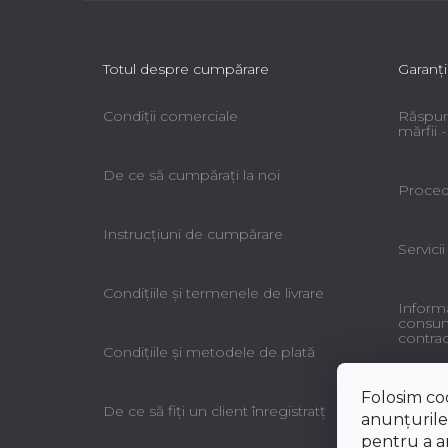
Totul despre cumpărare
Garanţi
Condiții comerciale
Răspun
mărfii
De ce să cumpăraţi la noi
Procedu
Instrucțiuni de cumpărare
Servicii
Condiţiile şi termenele de livrare
Informa
consuma
contrac
Condiţiile şi metodele de plată
Folosim co
De ce să fiţi un client înregistratţ
anunțurile,
pentru a an