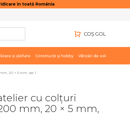
idicare în toată România
ONTACTE
AUTENTIFICARE
COŞ GOL
COŞ
DE
lizare şi şlefuire
Construcții și hobby
Vânzări de soldare
Marci
CUMPĂRĂTURI
00 mm, 20 × 5 mm, sec 1
atelier cu colțuri
 200 mm, 20 × 5 mm,