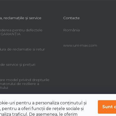
a, reclamaţiile şi service
Contacte
derea pentru defectele
România
 - GARANŢIA
www.uni-max.com
ra de reclamatie si retur
 de service şi preţuri
re model privind drepturile
torului de reziliere a
tului
okie-uri pentru a personaliza conținutul și
Sunt 
 pentru a oferi funcții de rețele sociale și
aliza traficul. De asemenea, le oferim