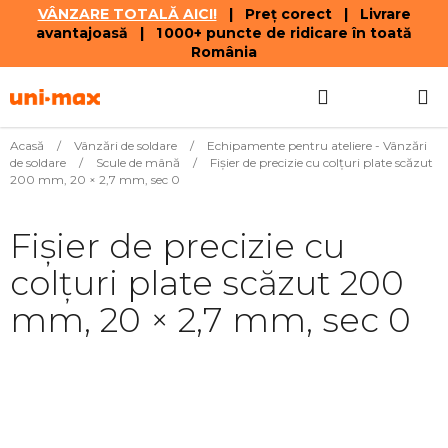
VÂNZARE TOTALĂ AICI!
| Preț corect | Livrare
avantajoasă | 1 000+ puncte de ridicare în toată
România
Treci
Căutare
COŞ
la
conținut
DE
Acasă
/
Vânzări de soldare
/
Echipamente pentru ateliere - Vânzări
de soldare
/
Scule de mână
/
Fișier de precizie cu colțuri plate scăzut
CUMPĂR
200 mm, 20 × 2,7 mm, sec 0
Fișier de precizie cu
colțuri plate scăzut 200
mm, 20 × 2,7 mm, sec 0