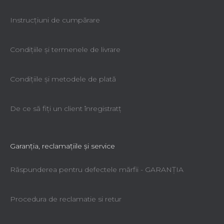
Instrucțiuni de cumpărare
Condiţiile şi termenele de livrare
Condiţiile şi metodele de plată
De ce să fiţi un client înregistratţ
Garanţia, reclamaţiile şi service
Răspunderea pentru defectele mărfii - GARANŢIA
Procedura de reclamatie si retur