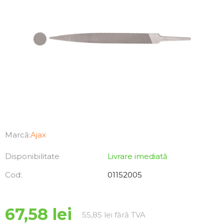
Marcă:
Ajax
Disponibilitate
Livrare imediată
Cod:
01152005
67,58 lei
Evaluare preţ:
55,85 lei fără TVA