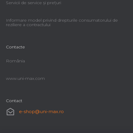
Servicii de service şi preţuri
Informare model privind drepturile consumatorului de
reziliere a contractului
Contacte
România
www.uni-max.com
Contact
e-shop
@
uni-max.ro