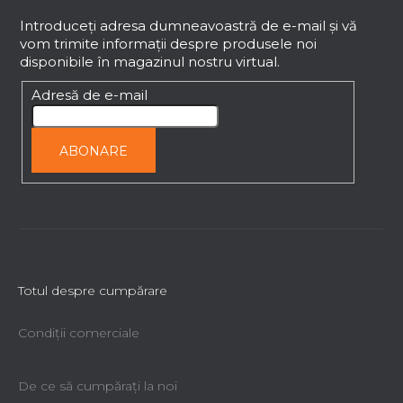
u
b
Introduceţi adresa dumneavoastră de e-mail şi vă
vom trimite informaţii despre produsele noi
s
disponibile în magazinul nostru virtual.
o
l
Adresă de e-mail
ABONARE
Totul despre cumpărare
Condiții comerciale
De ce să cumpăraţi la noi