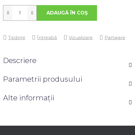
ADAUGĂ ÎN COŞ
Tipărire
Întreabă
Vizualizare
Partajare
Descriere
Parametrii produsului
Alte informații
S