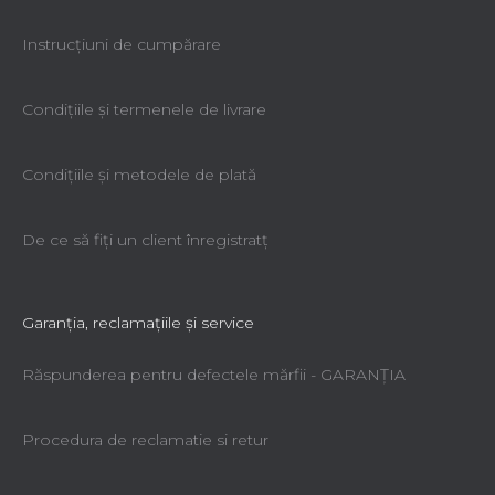
Instrucțiuni de cumpărare
Condiţiile şi termenele de livrare
Condiţiile şi metodele de plată
De ce să fiţi un client înregistratţ
Garanţia, reclamaţiile şi service
Răspunderea pentru defectele mărfii - GARANŢIA
Procedura de reclamatie si retur