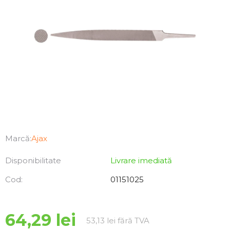
Marcă:
Ajax
Disponibilitate
Livrare imediată
Cod:
01151025
64,29 lei
Evaluare preţ:
53,13 lei fără TVA