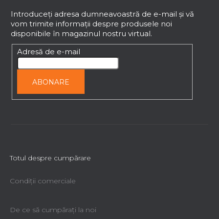
u
b
Introduceţi adresa dumneavoastră de e-mail şi vă
vom trimite informaţii despre produsele noi
s
disponibile în magazinul nostru virtual.
o
l
Adresă de e-mail
ABONARE
Totul despre cumpărare
Condiții comerciale
De ce să cumpăraţi la noi