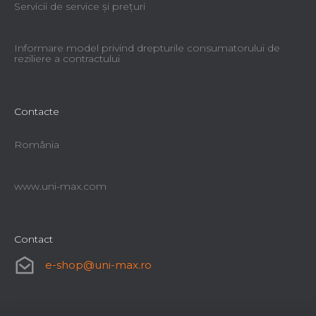
Servicii de service şi preţuri
Informare model privind drepturile consumatorului de
reziliere a contractului
Contacte
România
www.uni-max.com
Contact
e-shop
@
uni-max.ro