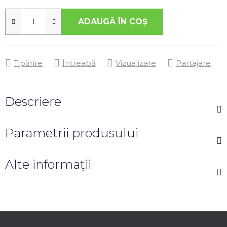
ADAUGĂ ÎN COŞ
Tipărire
Întreabă
Vizualizare
Partajare
Descriere
Parametrii produsului
Alte informații
S