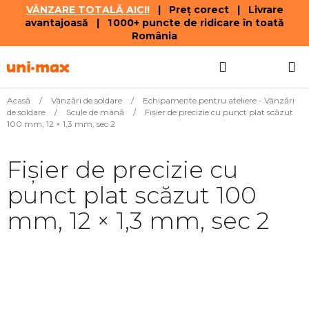
VÂNZARE TOTALĂ AICI!
| Preț corect | Livrare
avantajoasă | 1 000+ puncte de ridicare în toată
România
Treci
Căutare
COŞ
la
conținut
DE
Acasă
/
Vânzări de soldare
/
Echipamente pentru ateliere - Vânzări
de soldare
/
Scule de mână
/
Fișier de precizie cu punct plat scăzut
CUMPĂR
100 mm, 12 × 1,3 mm, sec 2
Fișier de precizie cu
punct plat scăzut 100
mm, 12 × 1,3 mm, sec 2