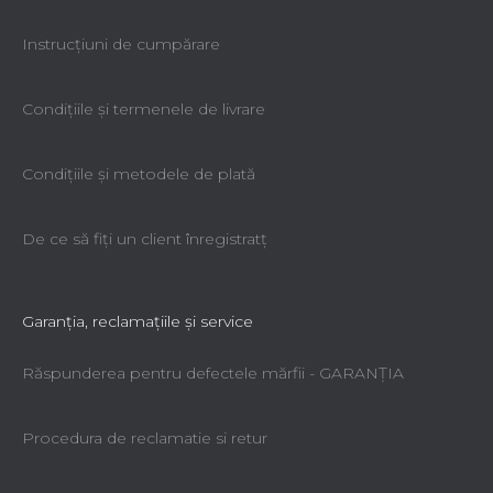
Instrucțiuni de cumpărare
Condiţiile şi termenele de livrare
Condiţiile şi metodele de plată
De ce să fiţi un client înregistratţ
Garanţia, reclamaţiile şi service
Răspunderea pentru defectele mărfii - GARANŢIA
Procedura de reclamatie si retur