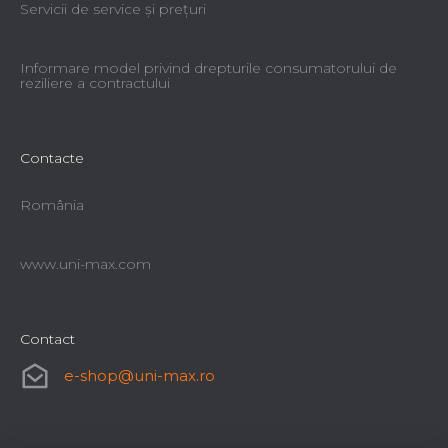
Servicii de service şi preţuri
Informare model privind drepturile consumatorului de
reziliere a contractului
Contacte
România
www.uni-max.com
Contact
e-shop
@
uni-max.ro