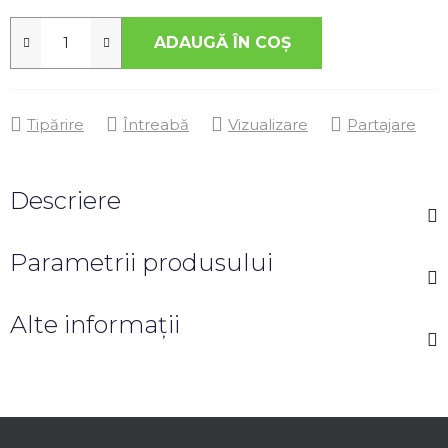
ADAUGĂ ÎN COŞ
Tipărire
Întreabă
Vizualizare
Partajare
Descriere
Parametrii produsului
Alte informații
S