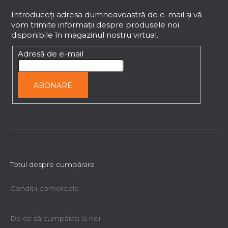
u
b
Introduceţi adresa dumneavoastră de e-mail şi vă
vom trimite informaţii despre produsele noi
s
disponibile în magazinul nostru virtual.
o
l
Adresă de e-mail
ABONARE
Totul despre cumpărare
Condiții comerciale
De ce să cumpăraţi la noi