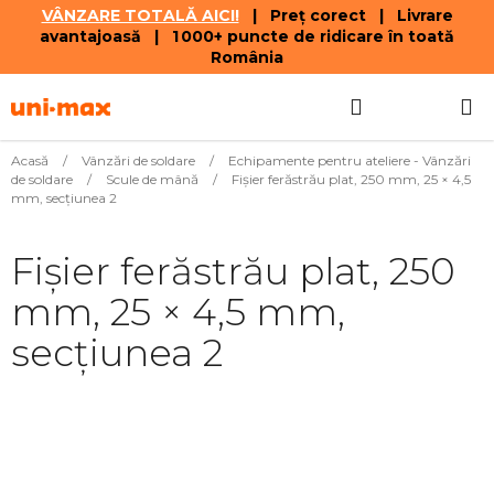
VÂNZARE TOTALĂ AICI!
| Preț corect | Livrare
avantajoasă | 1 000+ puncte de ridicare în toată
România
Treci
Căutare
COŞ
la
conținut
DE
Acasă
/
Vânzări de soldare
/
Echipamente pentru ateliere - Vânzări
de soldare
/
Scule de mână
/
Fișier ferăstrău plat, 250 mm, 25 × 4,5
CUMPĂR
mm, secțiunea 2
Fișier ferăstrău plat, 250
mm, 25 × 4,5 mm,
secțiunea 2