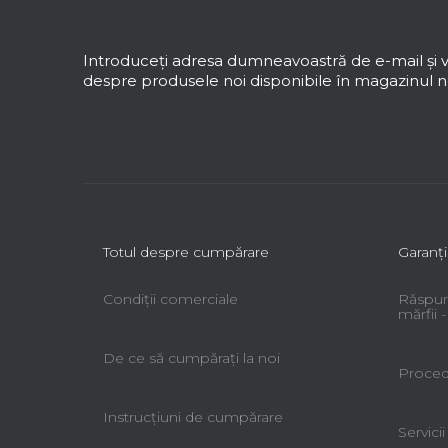
u
b
s
Introduceţi adresa dumneavoastră de e-mail şi v
o
despre produsele noi disponibile în magazinul no
l
Totul despre cumpărare
Garanţi
Condiții comerciale
Răspun
mărfii
De ce să cumpăraţi la noi
Procedu
Instrucțiuni de cumpărare
Servicii