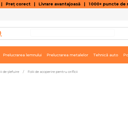
 Preț corect | Livrare avantajoasă | 1 000+ puncte de r
VÂNZĂRI DE SOLDARE
GALERIE ARTICOLE ȘI ÎNREGISTRĂRI VIDEO
C
Prelucrarea lemnului
Prelucrarea metalelor
Tehnică auto
Po
i de şlefuire
/
Folii de acoperire pentru orificii
Produsele sunt în curs de 