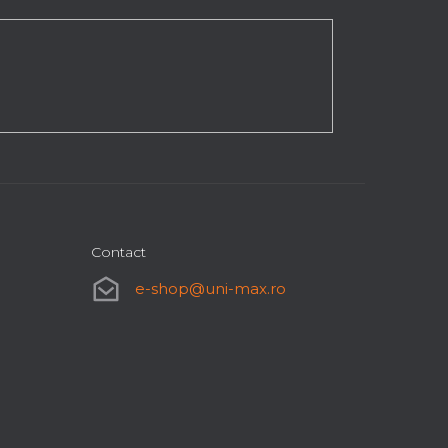
Contact
e-shop
@
uni-max.ro