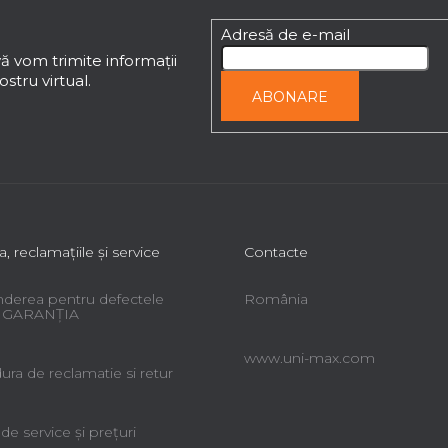
Adresă de e-mail
ă vom trimite informaţii
stru virtual.
ABONARE
a, reclamaţiile şi service
Contacte
derea pentru defectele
România
 - GARANŢIA
www.uni-max.com
ra de reclamatie si retur
 de service şi preţuri