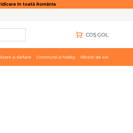
idicare în toată România
ONTACTE
AUTENTIFICARE
COŞ GOL
COŞ
DE
lizare şi şlefuire
Construcții și hobby
Vânzări de soldare
Marci
CUMPĂRĂTURI
pregătire.