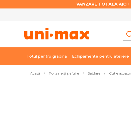
VÂNZARE TOTALĂ AICI!
|
Treci
la
conținut
Totul pentru grădină
Echipamente pentru ateliere
Acasă
/
Polizare şi şlefuire
/
Sablare
/
Cutie accesori