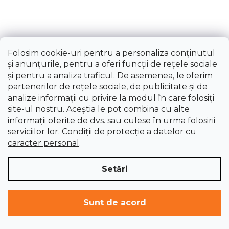
Folosim cookie-uri pentru a personaliza conținutul
și anunțurile, pentru a oferi funcții de rețele sociale
Masă de lucru pliabilă, 85x60cm, înălțime 73,5-
și pentru a analiza traficul. De asemenea, le oferim
88,5cm, FORTUM
partenerilor de rețele sociale, de publicitate și de
analize informații cu privire la modul în care folosiți
Livrare imediată
site-ul nostru. Aceștia le pot combina cu alte
632,43 lei
(–28 %)
453,68 lei
informații oferite de dvs. sau culese în urma folosirii
serviciilor lor.
Condiții de protecție a datelor cu
caracter personal
.
Setări
Sunt de acord
ÎNCARCĂ 19 MAI MULTE
P