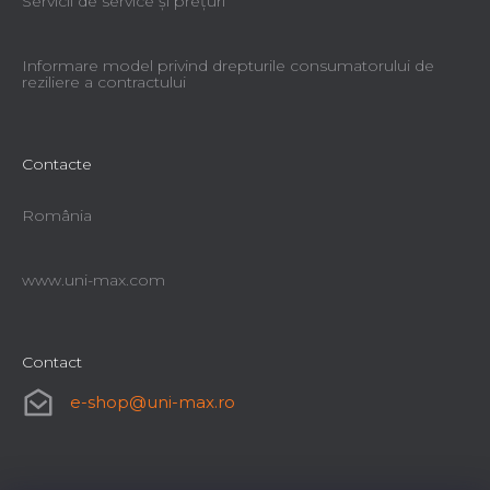
Servicii de service şi preţuri
Informare model privind drepturile consumatorului de
reziliere a contractului
Contacte
România
www.uni-max.com
Contact
e-shop
@
uni-max.ro