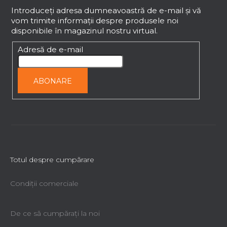
b
Introduceţi adresa dumneavoastră de e-mail şi vă
vom trimite informaţii despre produsele noi
s
disponibile în magazinul nostru virtual.
o
l
Adresă de e-mail
ABONARE
Totul despre cumpărare
Condiții comerciale
De ce să cumpăraţi la noi