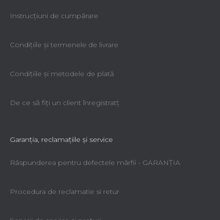
Instrucțiuni de cumpărare
Condiţiile şi termenele de livrare
Condiţiile şi metodele de plată
De ce să fiţi un client înregistratţ
Garanţia, reclamaţiile şi service
Răspunderea pentru defectele mărfii - GARANŢIA
Procedura de reclamatie si retur