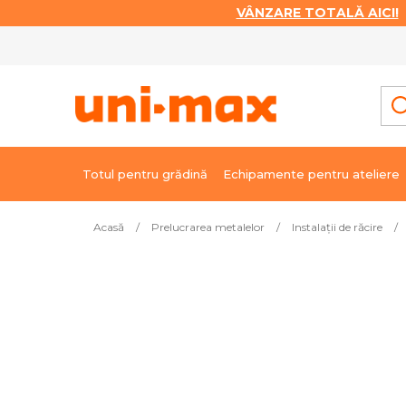
VÂNZARE TOTALĂ AICI!
|
Treci
la
conținut
Totul pentru grădină
Echipamente pentru ateliere
Acasă
/
Prelucrarea metalelor
/
Instalații de răcire
/
Cele mai vândute
Segment de 3/4" LOC-LINE