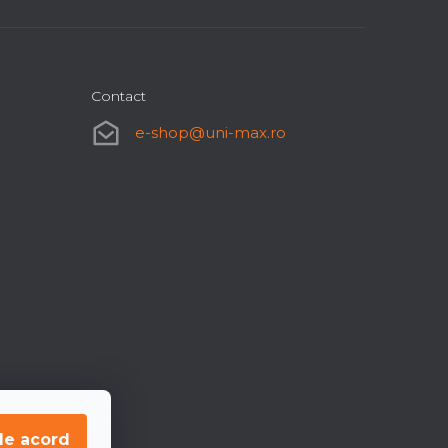
Contact
e-shop
@
uni-max.ro
de acord