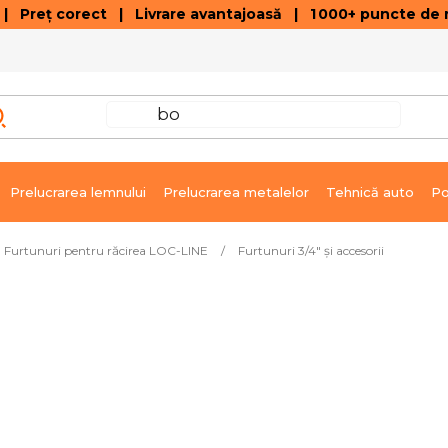
 Preț corect | Livrare avantajoasă | 1 000+ puncte de r
VÂNZĂRI DE SOLDARE
GALERIE ARTICOLE ȘI ÎNREGISTRĂRI VIDEO
C
Prelucrarea lemnului
Prelucrarea metalelor
Tehnică auto
Po
Furtunuri pentru răcirea LOC-LINE
/
Furtunuri 3/4" și accesorii
Livrare imediată