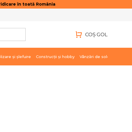
idicare în toată România
ONTACTE
AUTENTIFICARE
COŞ GOL
COŞ
DE
lizare şi şlefuire
Construcții și hobby
Vânzări de soldare
Marci
CUMPĂRĂTURI
6,41 lei