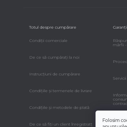
Totul despre cumpărare
Garanţi
Condiții comerciale
Răspun
mărfii
De ce să cumpăraţi la noi
Procedu
Instrucțiuni de cumpărare
Servicii
Condiţiile şi termenele de livrare
Informa
consuma
contrac
Condiţiile şi metodele de plată
Folosim co
De ce să fiţi un client înregistratţ
anunțurile,