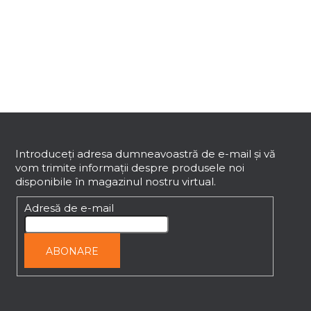
S
u
b
Introduceţi adresa dumneavoastră de e-mail şi vă
vom trimite informaţii despre produsele noi
s
disponibile în magazinul nostru virtual.
o
l
Adresă de e-mail
ABONARE