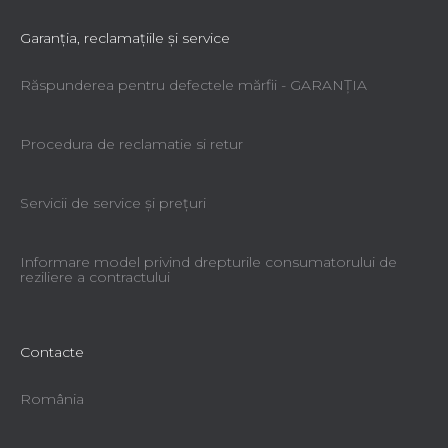
Garanţia, reclamaţiile şi service
Răspunderea pentru defectele mărfii - GARANŢIA
Procedura de reclamatie si retur
Servicii de service şi preţuri
Informare model privind drepturile consumatorului de
reziliere a contractului
Contacte
România