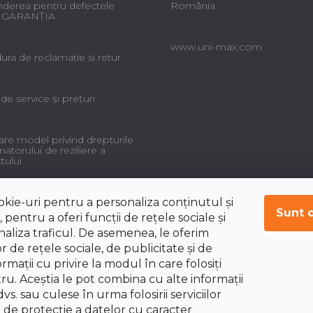
derea pentru defectele
România
 - GARANŢIA
www.uni-max.com
ra de reclamatie si retur
 de service şi preţuri
re model privind drepturile
torului de reziliere a
tului
okie-uri pentru a personaliza conținutul și
Sunt 
 pentru a oferi funcții de rețele sociale și
aliza traficul. De asemenea, le oferim
r de rețele sociale, de publicitate și de
ormații cu privire la modul în care folosiți
tru. Aceștia le pot combina cu alte informații
vs. sau culese în urma folosirii serviciilor
i de protecție a datelor cu caracter