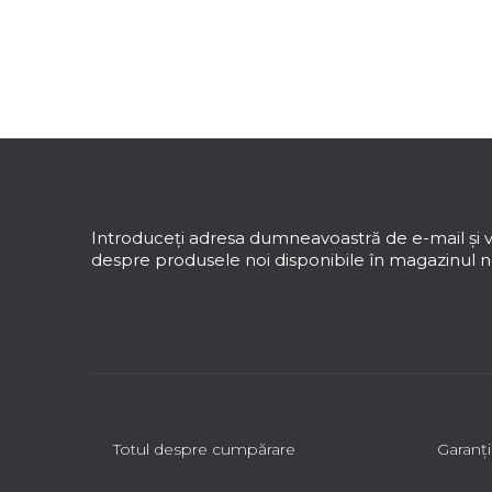
S
u
b
s
Introduceţi adresa dumneavoastră de e-mail şi v
o
despre produsele noi disponibile în magazinul no
l
Totul despre cumpărare
Garanţi