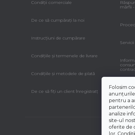
Condiții comerciale
Răspun
mărfii
De ce să cumpăraţi la noi
Procedu
Instrucțiuni de cumpărare
Servicii
Condiţiile şi termenele de livrare
Informa
consuma
contrac
Condiţiile şi metodele de plată
Folosim co
De ce să fiţi un client înregistratţ
anunțurile,
pentru a an
partenerilo
analize inf
site-ul nos
oferite de d
lor.
Condiți