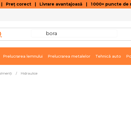
 Preț corect | Livrare avantajoasă | 1 000+ puncte de r
VÂNZĂRI DE SOLDARE
GALERIE ARTICOLE ȘI ÎNREGISTRĂRI VIDEO
C
Prelucrarea lemnului
Prelucrarea metalelor
Tehnică auto
Po
ulmenţi
/
Hidraulice
t
Livrare imediată