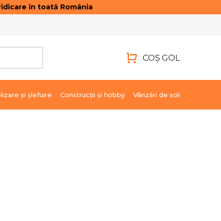
idicare în toată România
ONTACTE
AUTENTIFICARE
COŞ GOL
COŞ
DE
lizare şi şlefuire
Construcții și hobby
Vânzări de soldare
Marci
CUMPĂRĂTURI
364,60 lei