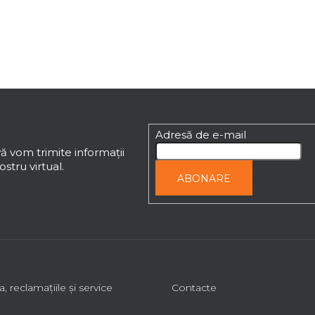
t
r
o
l
u
l
l
i
Adresă de e-mail
s
t
ă vom trimite informaţii
ă
stru virtual.
ABONARE
r
i
l
o
r
a, reclamaţiile şi service
Contacte