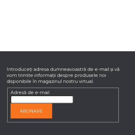
o
n
t
r
o
l
u
l
S
l
i
u
s
b
Introduceţi adresa dumneavoastră de e-mail şi vă
t
vom trimite informaţii despre produsele noi
s
ă
disponibile în magazinul nostru virtual.
o
r
l
Adresă de e-mail
i
l
o
ABONARE
r