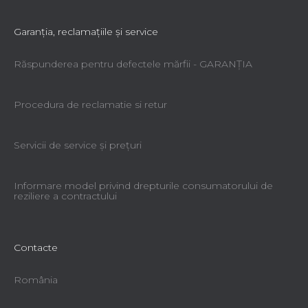
Garanţia, reclamaţiile şi service
Răspunderea pentru defectele mărfii - GARANŢIA
Procedura de reclamatie si retur
Servicii de service şi preţuri
Informare model privind drepturile consumatorului de
reziliere a contractului
Contacte
România