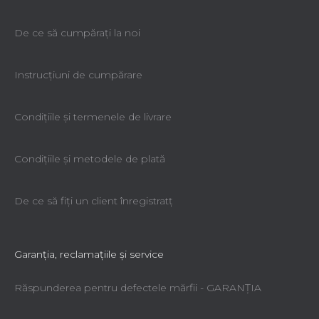
De ce să cumpăraţi la noi
Instrucțiuni de cumpărare
Condiţiile şi termenele de livrare
Condiţiile şi metodele de plată
De ce să fiţi un client înregistratţ
Garanţia, reclamaţiile şi service
Răspunderea pentru defectele mărfii - GARANŢIA