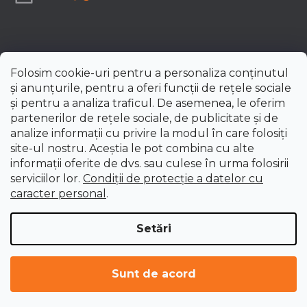
Folosim cookie-uri pentru a personaliza conținutul
și anunțurile, pentru a oferi funcții de rețele sociale
și pentru a analiza traficul. De asemenea, le oferim
partenerilor de rețele sociale, de publicitate și de
analize informații cu privire la modul în care folosiți
site-ul nostru. Aceștia le pot combina cu alte
informații oferite de dvs. sau culese în urma folosirii
serviciilor lor.
Condiții de protecție a datelor cu
caracter personal
.
Setări
Creat de Shoptet Premium
Drepturi de autor 2026
uni-max.ro
. Toate drepturile
Sunt de acord
rezervate.
Editați setările cookie-urilor