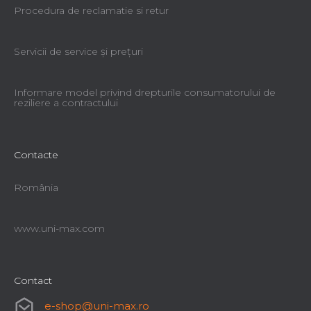
Procedura de reclamatie si retur
Servicii de service şi preţuri
Informare model privind drepturile consumatorului de
reziliere a contractului
Contacte
România
www.uni-max.com
Contact
e-shop
@
uni-max.ro