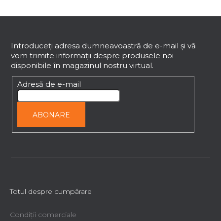
u
l
S
l
i
u
s
b
Introduceţi adresa dumneavoastră de e-mail şi vă
t
vom trimite informaţii despre produsele noi
s
ă
disponibile în magazinul nostru virtual.
o
r
l
Adresă de e-mail
i
l
o
ABONARE
r
Totul despre cumpărare
Condiții comerciale