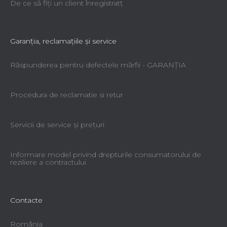
De ce să fiţi un client înregistratţ
Garanţia, reclamaţiile şi service
Răspunderea pentru defectele mărfii - GARANŢIA
Procedura de reclamatie si retur
Servicii de service şi preţuri
Informare model privind drepturile consumatorului de
reziliere a contractului
Contacte
România