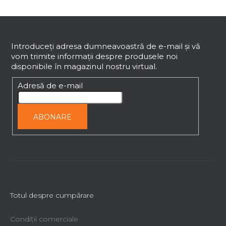
S
u
b
Introduceţi adresa dumneavoastră de e-mail şi vă
vom trimite informaţii despre produsele noi
s
disponibile în magazinul nostru virtual.
o
l
Adresă de e-mail
ABONARE
Totul despre cumpărare
Condiții comerciale