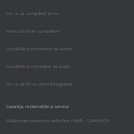
De ce să cumpăraţi la noi
Instrucțiuni de cumpărare
Condiţiile şi termenele de livrare
Condiţiile şi metodele de plată
De ce să fiţi un client înregistratţ
Garanţia, reclamaţiile şi service
Răspunderea pentru defectele mărfii - GARANŢIA