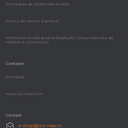
Procedura de reclamatie si retur
Servicii de service şi preţuri
Informare model privind drepturile consumatorului de
reziliere a contractului
Contacte
România
www.uni-max.com
Contact
e-shop
@
uni-max.ro