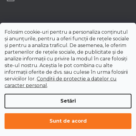
Folosim cookie-uri pentru a personaliza conținutul
și anunțurile, pentru a oferi funcții de rețele sociale
și pentru a analiza traficul. De asemenea, le oferim
partenerilor de rețele sociale, de publicitate și de
analize informații cu privire la modul în care folosiți
site-ul nostru. Aceștia le pot combina cu alte
informații oferite de dvs. sau culese în urma folosirii
serviciilor lor.
Condiții de protecție a datelor cu
caracter personal
.
Setări
Creat de Shoptet Premium
Drepturi de autor 2026
uni-max.ro
. Toate drepturile
Sunt de acord
rezervate.
Editați setările cookie-urilor