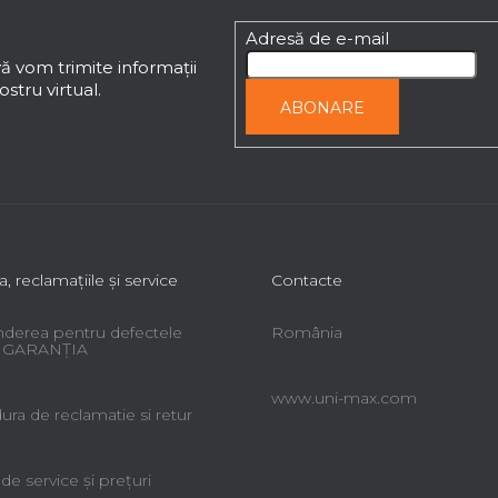
Adresă de e-mail
ă vom trimite informaţii
stru virtual.
ABONARE
a, reclamaţiile şi service
Contacte
derea pentru defectele
România
 - GARANŢIA
www.uni-max.com
ra de reclamatie si retur
 de service şi preţuri