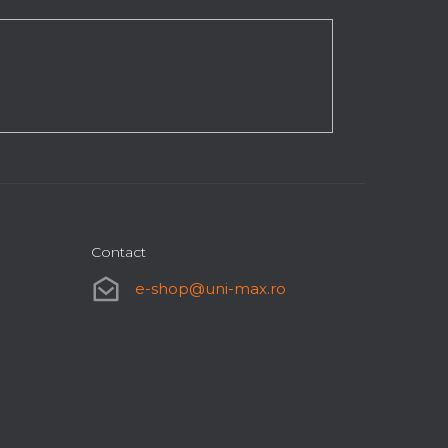
Contact
e-shop
@
uni-max.ro