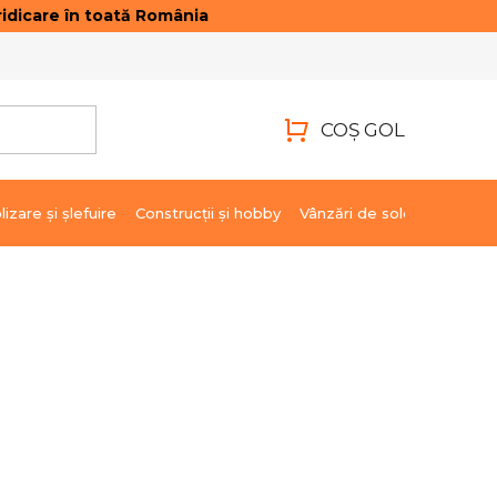
idicare în toată România
ONTACTE
AUTENTIFICARE
COŞ GOL
COŞ
DE
lizare şi şlefuire
Construcții și hobby
Vânzări de soldare
Marci
CUMPĂRĂTURI
pregătire.