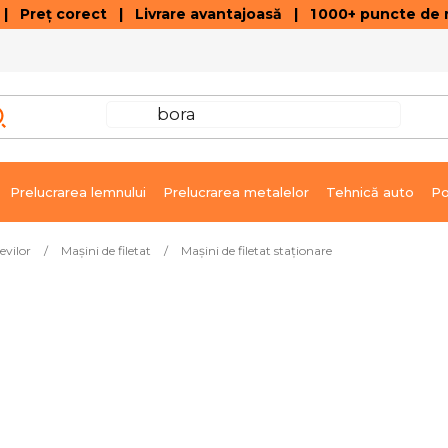
 Preț corect | Livrare avantajoasă | 1 000+ puncte de r
VÂNZĂRI DE SOLDARE
GALERIE ARTICOLE ȘI ÎNREGISTRĂRI VIDEO
C
Prelucrarea lemnului
Prelucrarea metalelor
Tehnică auto
Po
țevilor
/
Maşini de filetat
/
Maşini de filetat staţionare
Produsele sunt în curs de 