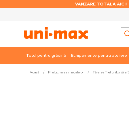
VÂNZARE TOTALĂ AICI!
|
Treci
la
conținut
Totul pentru grădină
Echipamente pentru ateliere
Acasă
/
Prelucrarea metalelor
/
Tăierea fileturilor și a 