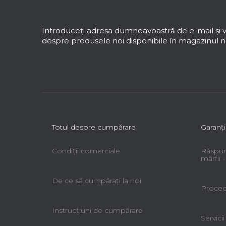
u
b
s
Introduceţi adresa dumneavoastră de e-mail şi v
o
despre produsele noi disponibile în magazinul no
l
Totul despre cumpărare
Garanţi
Condiții comerciale
Răspun
mărfii
De ce să cumpăraţi la noi
Procedu
Instrucțiuni de cumpărare
Servicii