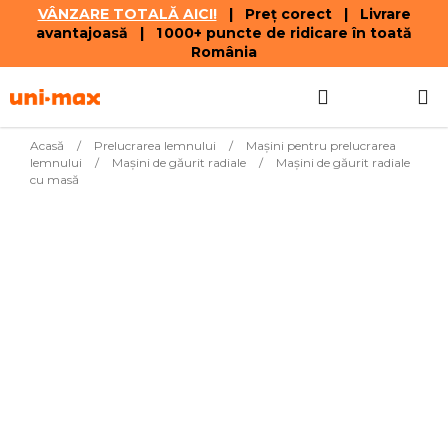
VÂNZARE TOTALĂ AICI!
| Preț corect | Livrare
avantajoasă | 1 000+ puncte de ridicare în toată
România
Treci
Căutare
COŞ
la
conținut
DE
Acasă
/
Prelucrarea lemnului
/
Mașini pentru prelucrarea
lemnului
/
Maşini de găurit radiale
/
Maşini de găurit radiale
CUMPĂR
cu masă
Cele mai vândute