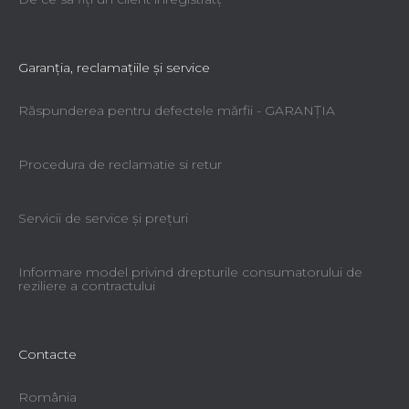
Garanţia, reclamaţiile şi service
Răspunderea pentru defectele mărfii - GARANŢIA
Procedura de reclamatie si retur
Servicii de service şi preţuri
Informare model privind drepturile consumatorului de
reziliere a contractului
Contacte
România