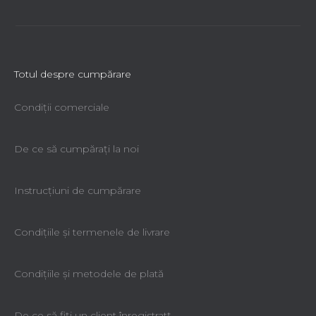
Totul despre cumpărare
Condiții comerciale
De ce să cumpăraţi la noi
Instrucțiuni de cumpărare
Condiţiile şi termenele de livrare
Condiţiile şi metodele de plată
De ce să fiţi un client înregistratţ