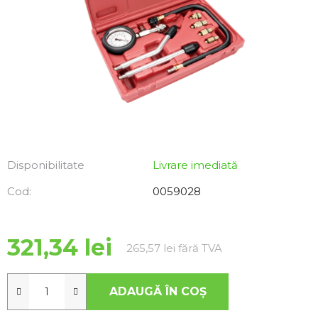
Disponibilitate
Livrare imediată
Cod:
0059028
321,34 lei
Evaluare preţ:
265,57 lei fără TVA
ADAUGĂ ÎN COŞ