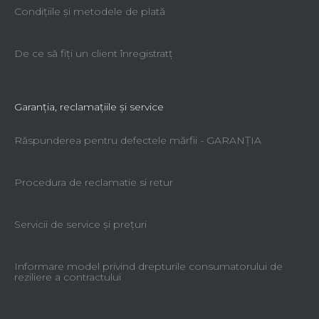
Condiţiile şi metodele de plată
De ce să fiţi un client înregistratţ
Garanţia, reclamaţiile şi service
Răspunderea pentru defectele mărfii - GARANŢIA
Procedura de reclamatie si retur
Servicii de service şi preţuri
Informare model privind drepturile consumatorului de
reziliere a contractului