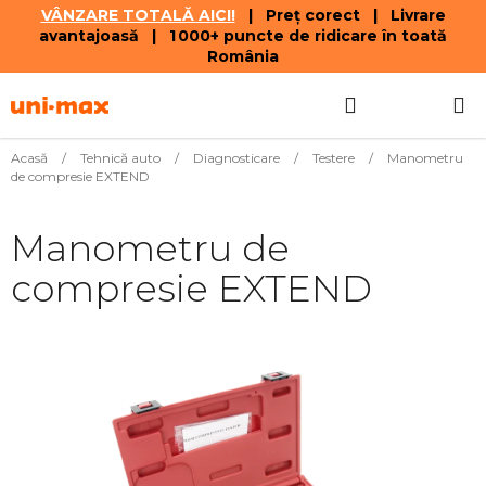
VÂNZARE TOTALĂ AICI!
| Preț corect | Livrare
avantajoasă | 1 000+ puncte de ridicare în toată
România
Treci
Căutare
COŞ
la
conținut
DE
Acasă
/
Tehnică auto
/
Diagnosticare
/
Testere
/
Manometru
de compresie EXTEND
CUMPĂR
Manometru de
compresie EXTEND