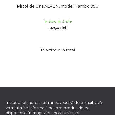
Pistol de uns ALPEN, model Tambo 950
În stoc în 3 zile
147,41 lei
13
articole în total
C
o
n
t
r
o
l
S
u
u
l
b
Introduceţi adresa dumneavoastră de e-mail şi vă
l
vom trimite informaţii despre produsele noi
i
s
disponibile în magazinul nostru virtual.
s