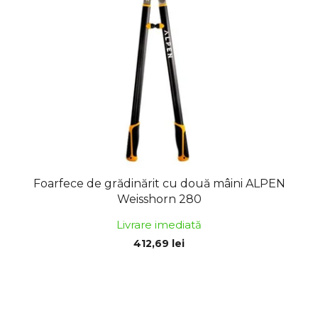
ă
r
p
e
r
a
o
p
d
r
u
o
s
d
e
u
s
u
Foarfece de grădinărit cu două mâini ALPEN
l
Weisshorn 280
u
Livrare imediată
i
412,69 lei