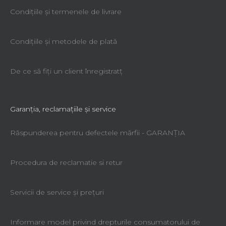
Condiţiile şi termenele de livrare
Condiţiile şi metodele de plată
De ce să fiţi un client înregistratţ
Garanţia, reclamaţiile şi service
Răspunderea pentru defectele mărfii - GARANŢIA
Procedura de reclamatie si retur
Servicii de service şi preţuri
Informare model privind drepturile consumatorului de