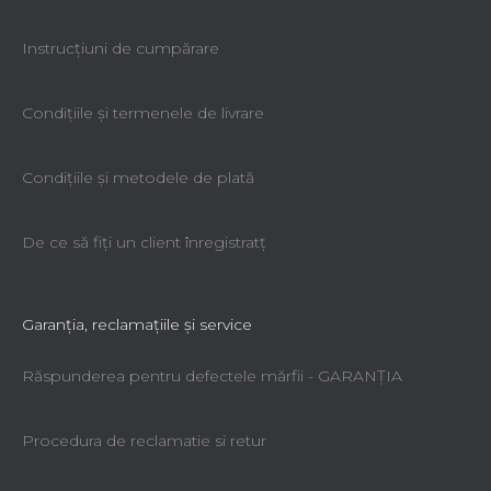
Instrucțiuni de cumpărare
Condiţiile şi termenele de livrare
Condiţiile şi metodele de plată
De ce să fiţi un client înregistratţ
Garanţia, reclamaţiile şi service
Răspunderea pentru defectele mărfii - GARANŢIA
Procedura de reclamatie si retur