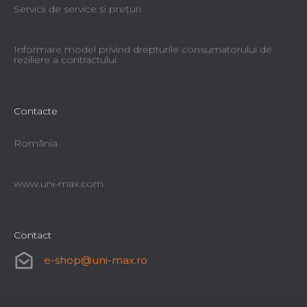
Servicii de service şi preţuri
Informare model privind drepturile consumatorului de
reziliere a contractului
Contacte
România
www.uni-max.com
Contact
e-shop
@
uni-max.ro