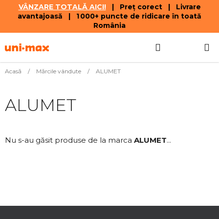
VÂNZARE TOTALĂ AICI!
| Preț corect | Livrare
avantajoasă | 1 000+ puncte de ridicare în toată
România
Treci
Căutare
COŞ
la
conținut
DE
Acasă
/
Mărcile vândute
/
ALUMET
CUMPĂR
ALUMET
Nu s-au găsit produse de la marca
ALUMET
...
S