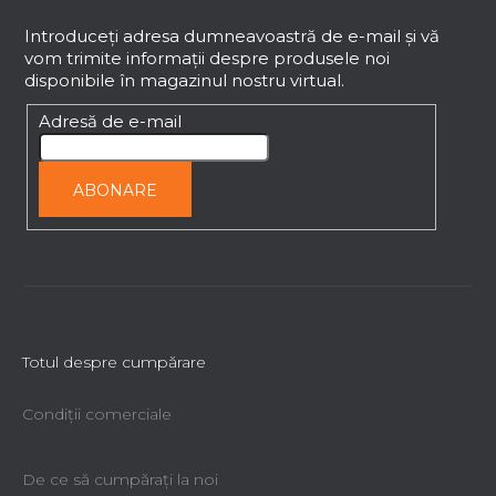
u
b
Introduceţi adresa dumneavoastră de e-mail şi vă
vom trimite informaţii despre produsele noi
s
disponibile în magazinul nostru virtual.
o
l
Adresă de e-mail
ABONARE
Totul despre cumpărare
Condiții comerciale
De ce să cumpăraţi la noi