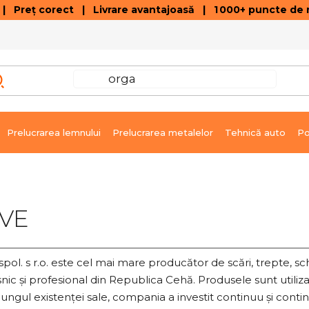
 Preț corect | Livrare avantajoasă | 1 000+ puncte de r
VÂNZĂRI DE SOLDARE
GALERIE ARTICOLE ȘI ÎNREGISTRĂRI VIDEO
C
Prelucrarea lemnului
Prelucrarea metalelor
Tehnică auto
Po
VE
pol. s r.o. este cel mai mare producător de scări, trepte, s
nic și profesional din Republica Cehă. Produsele sunt utiliza
ungul existenței sale, compania a investit continuu și contin