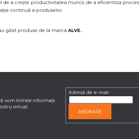
 de a crește productivitatea muncii, de a eficientiza procese
vație continuă a produselor.
au găsit produse de la marca
ALVE
...
Adresă de e-mail
ă vom trimite informaţii
stru virtual.
ABONARE