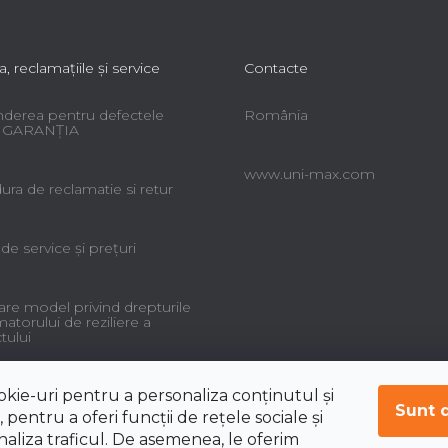
a, reclamaţiile şi service
Contacte
derea pentru defectele
România
 - GARANŢIA
www.uni-max.com
ra de reclamatie si retur
 de service şi preţuri
re model privind drepturile
torului de reziliere a
tului
okie-uri pentru a personaliza conținutul și
Sunt 
 pentru a oferi funcții de rețele sociale și
aliza traficul. De asemenea, le oferim