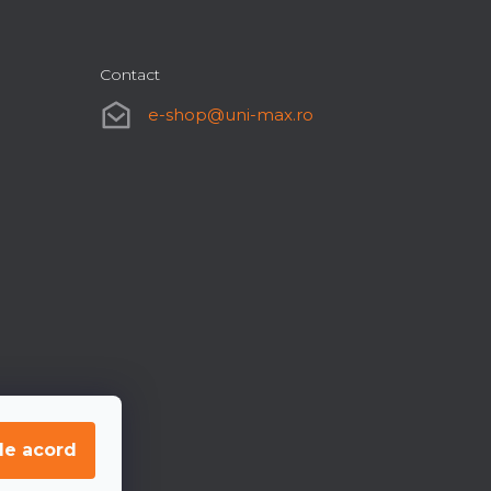
Contact
e-shop
@
uni-max.ro
de acord