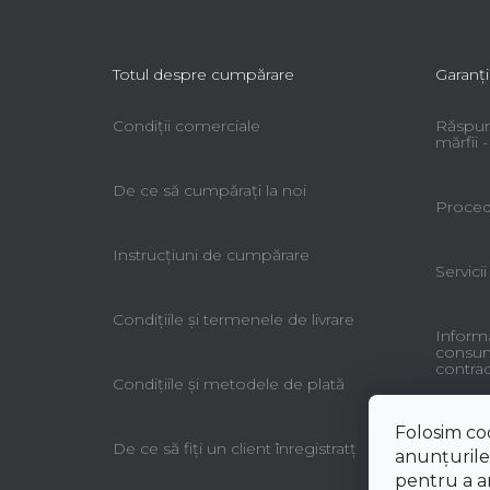
Totul despre cumpărare
Garanţi
Condiții comerciale
Răspun
mărfii
De ce să cumpăraţi la noi
Procedu
Instrucțiuni de cumpărare
Servicii
Condiţiile şi termenele de livrare
Informa
consuma
contrac
Condiţiile şi metodele de plată
Folosim co
De ce să fiţi un client înregistratţ
anunțurile,
pentru a an