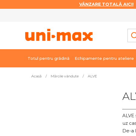
VÂNZARE TOTALĂ AICI!
|
Treci
la
conținut
Totul pentru grădină
Echipamente pentru ateliere
Acasă
/
Mărcile vândute
/
ALVE
B
AL
a
r
ă
ALVE s
l
uz cas
a
De-a l
t