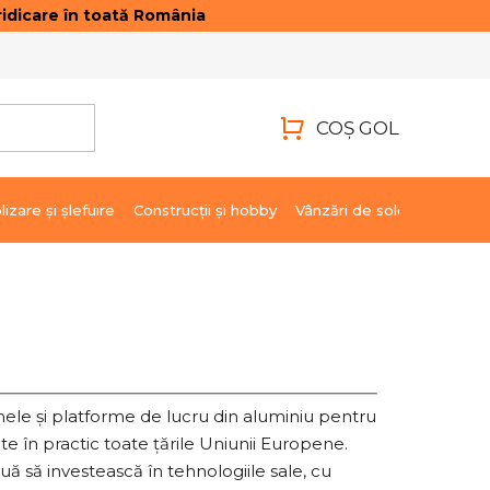
idicare în toată România
ONTACTE
AUTENTIFICARE
COŞ GOL
COŞ
DE
lizare şi şlefuire
Construcții și hobby
Vânzări de soldare
Marci
CUMPĂRĂTURI
chele și platforme de lucru din aluminiu pentru
te în practic toate țările Uniunii Europene.
uă să investească în tehnologiile sale, cu