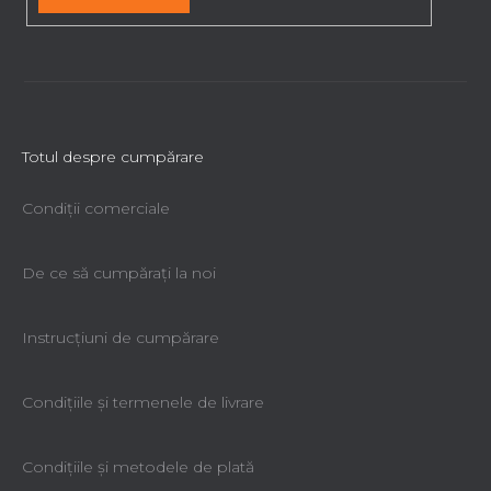
l
o
r
Totul despre cumpărare
Condiții comerciale
De ce să cumpăraţi la noi
Instrucțiuni de cumpărare
Condiţiile şi termenele de livrare
Condiţiile şi metodele de plată