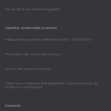
De ce să fiţi un client înregistratţ
Garanţia, reclamaţiile şi service
Răspunderea pentru defectele mărfii - GARANŢIA
Procedura de reclamatie si retur
Servicii de service şi preţuri
Informare model privind drepturile consumatorului de
reziliere a contractului
Contacte