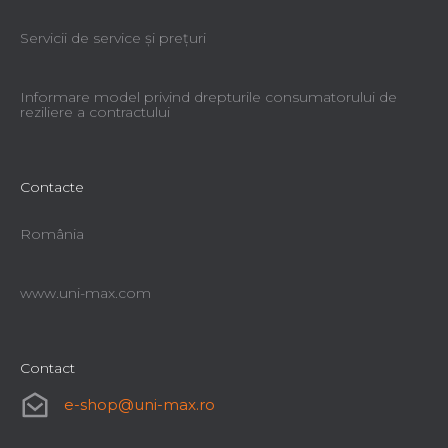
Servicii de service şi preţuri
Informare model privind drepturile consumatorului de
reziliere a contractului
Contacte
România
www.uni-max.com
Contact
e-shop
@
uni-max.ro