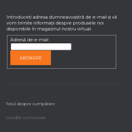
S
u
b
Introduceţi adresa dumneavoastră de e-mail şi vă
vom trimite informaţii despre produsele noi
s
disponibile în magazinul nostru virtual.
o
l
Adresă de e-mail
ABONARE
Totul despre cumpărare
Condiții comerciale