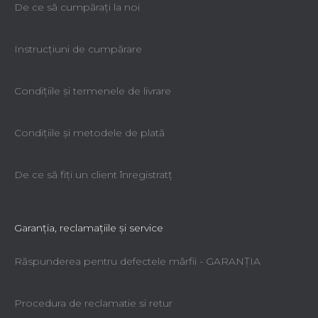
De ce să cumpăraţi la noi
Instrucțiuni de cumpărare
Condiţiile şi termenele de livrare
Condiţiile şi metodele de plată
De ce să fiţi un client înregistratţ
Garanţia, reclamaţiile şi service
Răspunderea pentru defectele mărfii - GARANŢIA
Procedura de reclamatie si retur