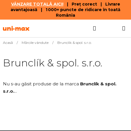
VÂNZARE TOTALĂ AICI!
| Preț corect | Livrare
avantajoasă | 1 000+ puncte de ridicare în toată
România
Treci
Căutare
COŞ
la
conținut
DE
Acasă
/
Mărcile vândute
/
Brunclík & spol. s.r.o.
CUMPĂR
Brunclík & spol. s.r.o.
Nu s-au găsit produse de la marca
Brunclík & spol.
s.r.o.
...