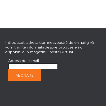
o
n
t
r
o
l
S
u
u
l
b
Introduceţi adresa dumneavoastră de e-mail şi vă
l
vom trimite informaţii despre produsele noi
i
s
disponibile în magazinul nostru virtual.
s
o
t
l
Adresă de e-mail
ă
r
i
ABONARE
l
o
r