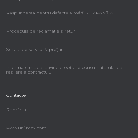
Răspunderea pentru defectele mărfii - GARANŢIA
Procedura de reclamatie si retur
Servicii de service şi preţuri
Informare model privind drepturile consumatorului de
reziliere a contractului
Contacte
România
www.uni-max.com