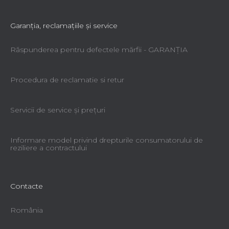
Garanţia, reclamaţiile şi service
Răspunderea pentru defectele mărfii - GARANŢIA
Procedura de reclamatie si retur
Servicii de service şi preţuri
Informare model privind drepturile consumatorului de
reziliere a contractului
Contacte
România