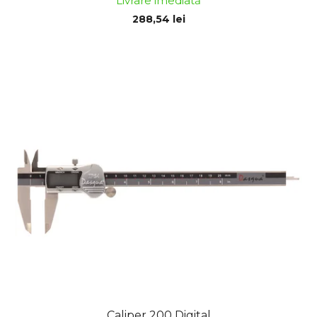
Livrare imediată
i
288,54 lei
Caliper 200 Digital