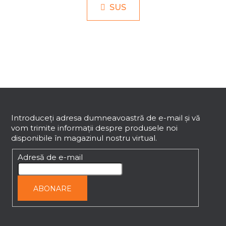
n
a
SUS
t
r
r
e
o
l
u
l
l
i
S
s
u
t
b
Introduceţi adresa dumneavoastră de e-mail şi vă
ă
vom trimite informaţii despre produsele noi
s
r
disponibile în magazinul nostru virtual.
o
i
l
l
Adresă de e-mail
o
r
ABONARE