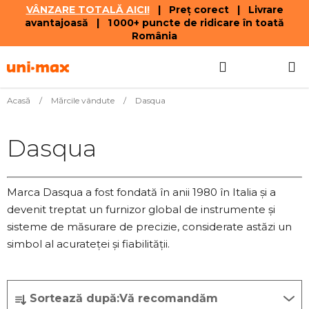
VÂNZARE TOTALĂ AICI!
| Preț corect | Livrare
avantajoasă | 1 000+ puncte de ridicare în toată
România
Treci
Căutare
COŞ
la
conținut
DE
Acasă
/
Mărcile vândute
/
Dasqua
CUMPĂR
Dasqua
Marca Dasqua a fost fondată în anii 1980 în Italia și a
devenit treptat un furnizor global de instrumente și
sisteme de măsurare de precizie, considerate astăzi un
simbol al acurateței și fiabilității.
S
Sortează după:
Vă recomandăm
e