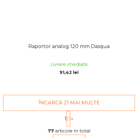
Raportor analog 120 mm Dasqua
Livrare imediată
91,42 lei
ÎNCARCĂ 21 MAI MULTE
P
1
a
4
g
C
i
77
articole în total
o
n