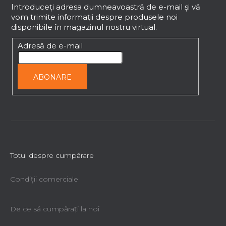
b
Introduceţi adresa dumneavoastră de e-mail şi vă
l
vom trimite informaţii despre produsele noi
i
s
disponibile în magazinul nostru virtual.
s
o
t
l
Adresă de e-mail
ă
r
i
ABONARE
l
o
r
Totul despre cumpărare
Condiții comerciale
De ce să cumpăraţi la noi