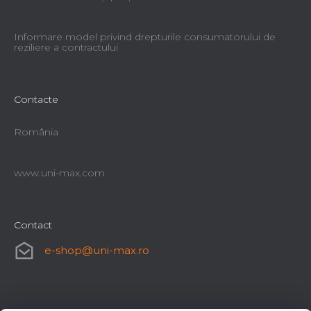
Informare model privind drepturile consumatorului de
reziliere a contractului
Contacte
România
www.uni-max.com
Contact
e-shop
@
uni-max.ro