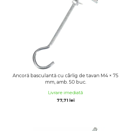
ă
r
p
e
r
a
o
p
d
r
u
o
s
d
e
u
s
u
Ancoră basculantă cu cârlig de tavan M4 × 75
l
mm, amb. 50 buc.
u
Livrare imediată
i
77,71 lei