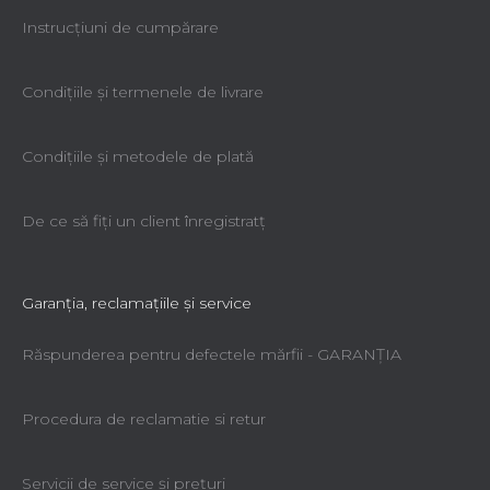
Instrucțiuni de cumpărare
Condiţiile şi termenele de livrare
Condiţiile şi metodele de plată
De ce să fiţi un client înregistratţ
Garanţia, reclamaţiile şi service
Răspunderea pentru defectele mărfii - GARANŢIA
Procedura de reclamatie si retur
Servicii de service şi preţuri