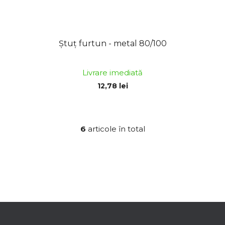
Ștuț furtun - metal 80/100
Livrare imediată
12,78 lei
6
articole în total
C
o
n
t
r
o
l
S
u
u
l