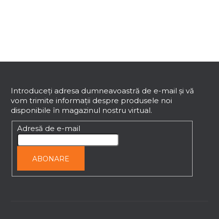
o
n
t
r
o
l
S
u
u
l
b
Introduceţi adresa dumneavoastră de e-mail şi vă
l
vom trimite informaţii despre produsele noi
i
s
disponibile în magazinul nostru virtual.
s
o
t
l
Adresă de e-mail
ă
r
i
ABONARE
l
o
r