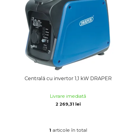
ă
r
p
e
r
a
o
p
d
r
u
o
s
d
e
u
s
u
Centrală cu invertor 1,1 kW DRAPER
l
u
Livrare imediată
i
2 269,31 lei
1
articole în total
C