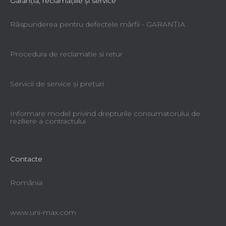
Garanţia, reclamaţiile şi service
Răspunderea pentru defectele mărfii - GARANŢIA
Procedura de reclamatie si retur
Servicii de service şi preţuri
Informare model privind drepturile consumatorului de
reziliere a contractului
Contacte
România
www.uni-max.com