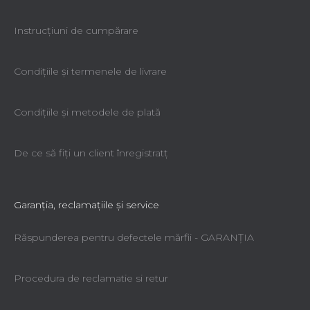
Instrucțiuni de cumpărare
Condiţiile şi termenele de livrare
Condiţiile şi metodele de plată
De ce să fiţi un client înregistratţ
Garanţia, reclamaţiile şi service
Răspunderea pentru defectele mărfii - GARANŢIA
Procedura de reclamatie si retur