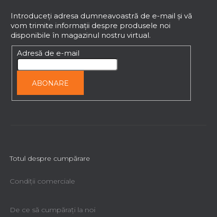
u
b
Introduceţi adresa dumneavoastră de e-mail şi vă
vom trimite informaţii despre produsele noi
s
disponibile în magazinul nostru virtual.
o
l
Adresă de e-mail
ABONARE
Totul despre cumpărare
Condiții comerciale
De ce să cumpăraţi la noi