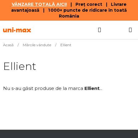
VÂNZARE TOTALĂ AICI!
| Preț corect | Livrare
avantajoasă | 1 000+ puncte de ridicare în toată
România
Treci
Căutare
COŞ
la
conținut
DE
Acasă
/
Mărcile vândute
/
Ellient
CUMPĂR
Ellient
Nu s-au găsit produse de la marca
Ellient
...
S