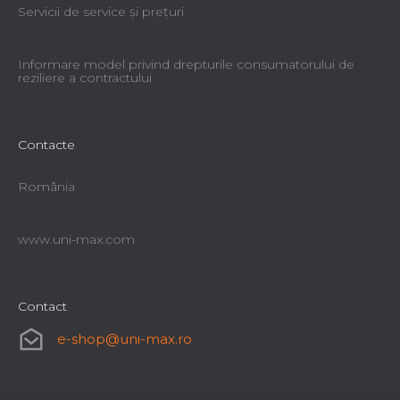
Servicii de service şi preţuri
Informare model privind drepturile consumatorului de
reziliere a contractului
Contacte
România
www.uni-max.com
Contact
e-shop
@
uni-max.ro