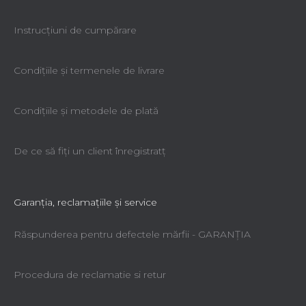
Instrucțiuni de cumpărare
Condiţiile şi termenele de livrare
Condiţiile şi metodele de plată
De ce să fiţi un client înregistratţ
Garanţia, reclamaţiile şi service
Răspunderea pentru defectele mărfii - GARANŢIA
Procedura de reclamatie si retur