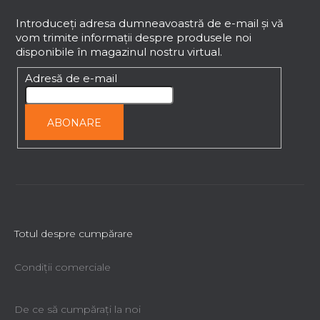
u
b
Introduceţi adresa dumneavoastră de e-mail şi vă
vom trimite informaţii despre produsele noi
s
disponibile în magazinul nostru virtual.
o
l
Adresă de e-mail
ABONARE
Totul despre cumpărare
Condiții comerciale
De ce să cumpăraţi la noi