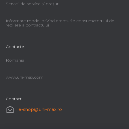
Servicii de service şi preţuri
Informare model privind drepturile consumatorului de
reziliere a contractului
Contacte
România
www.uni-max.com
Contact
e-shop
@
uni-max.ro