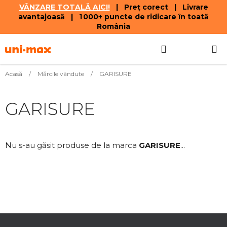
VÂNZARE TOTALĂ AICI!
| Preț corect | Livrare
avantajoasă | 1 000+ puncte de ridicare în toată
România
Treci
Căutare
COŞ
la
conținut
DE
Acasă
/
Mărcile vândute
/
GARISURE
CUMPĂR
GARISURE
Nu s-au găsit produse de la marca
GARISURE
...
S