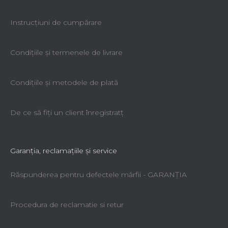
Instrucțiuni de cumpărare
Condiţiile şi termenele de livrare
Condiţiile şi metodele de plată
De ce să fiţi un client înregistratţ
Garanţia, reclamaţiile şi service
Răspunderea pentru defectele mărfii - GARANŢIA
Procedura de reclamatie si retur