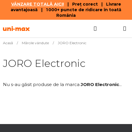
VÂNZARE TOTALĂ AICI!
| Preț corect | Livrare
avantajoasă | 1 000+ puncte de ridicare în toată
România
Treci
Căutare
COŞ
la
conținut
DE
Acasă
/
Mărcile vândute
/
JORO Electronic
CUMPĂR
JORO Electronic
Nu s-au găsit produse de la marca
JORO Electronic
...
S