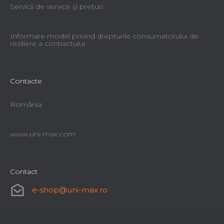
Servicii de service şi preţuri
Informare model privind drepturile consumatorului de
reziliere a contractului
Contacte
România
www.uni-max.com
Contact
e-shop
@
uni-max.ro