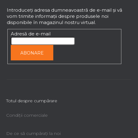
u
b
Introduceţi adresa dumneavoastră de e-mail şi vă
vom trimite informaţii despre produsele noi
s
disponibile în magazinul nostru virtual.
o
l
Adresă de e-mail
ABONARE
Totul despre cumpărare
Condiții comerciale
De ce să cumpăraţi la noi