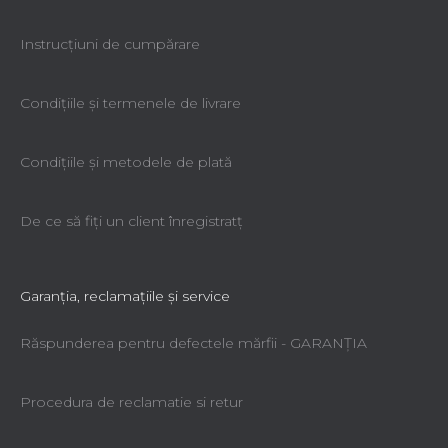
Instrucțiuni de cumpărare
Condiţiile şi termenele de livrare
Condiţiile şi metodele de plată
De ce să fiţi un client înregistratţ
Garanţia, reclamaţiile şi service
Răspunderea pentru defectele mărfii - GARANŢIA
Procedura de reclamatie si retur