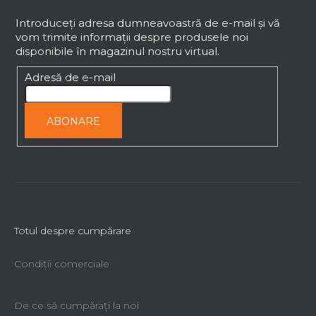
u
b
Introduceţi adresa dumneavoastră de e-mail şi vă
vom trimite informaţii despre produsele noi
s
disponibile în magazinul nostru virtual.
o
l
Adresă de e-mail
ABONARE
Totul despre cumpărare
Condiții comerciale
De ce să cumpăraţi la noi