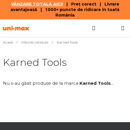
VÂNZARE TOTALĂ AICI!
| Preț corect | Livrare
avantajoasă | 1 000+ puncte de ridicare în toată
România
Treci
Căutare
COŞ
la
conținut
DE
Acasă
/
Mărcile vândute
/
Karned Tools
CUMPĂR
Karned Tools
Nu s-au găsit produse de la marca
Karned Tools
...
S