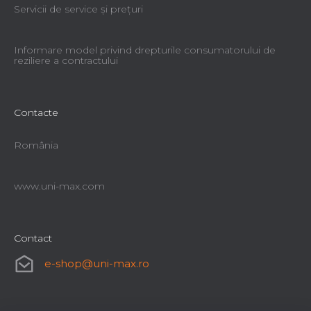
Servicii de service şi preţuri
Informare model privind drepturile consumatorului de
reziliere a contractului
Contacte
România
www.uni-max.com
Contact
e-shop
@
uni-max.ro