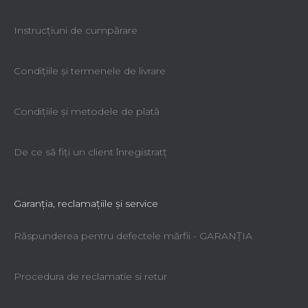
Instrucțiuni de cumpărare
Condiţiile şi termenele de livrare
Condiţiile şi metodele de plată
De ce să fiţi un client înregistratţ
Garanţia, reclamaţiile şi service
Răspunderea pentru defectele mărfii - GARANŢIA
Procedura de reclamatie si retur