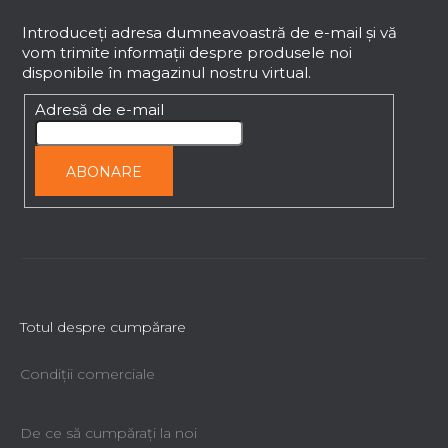
u
b
Introduceţi adresa dumneavoastră de e-mail şi vă
vom trimite informaţii despre produsele noi
s
disponibile în magazinul nostru virtual.
o
l
Adresă de e-mail
ABONARE
Totul despre cumpărare
Condiții comerciale
De ce să cumpăraţi la noi