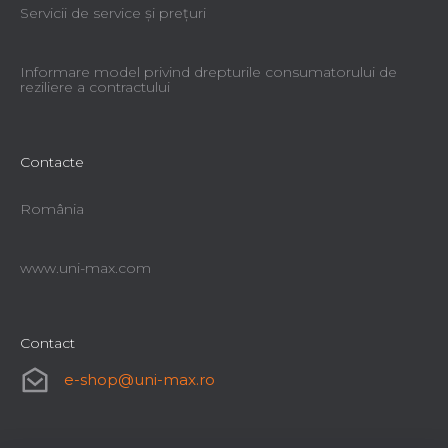
Servicii de service şi preţuri
Informare model privind drepturile consumatorului de
reziliere a contractului
Contacte
România
www.uni-max.com
Contact
e-shop
@
uni-max.ro