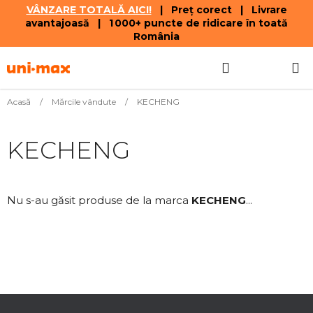
VÂNZARE TOTALĂ AICI!
| Preț corect | Livrare
avantajoasă | 1 000+ puncte de ridicare în toată
România
Treci
Căutare
COŞ
la
conținut
DE
Acasă
/
Mărcile vândute
/
KECHENG
CUMPĂR
KECHENG
Nu s-au găsit produse de la marca
KECHENG
...
S