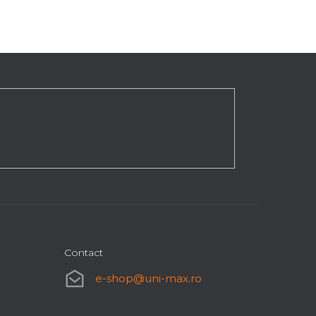
Contact
e-shop
@
uni-max.ro