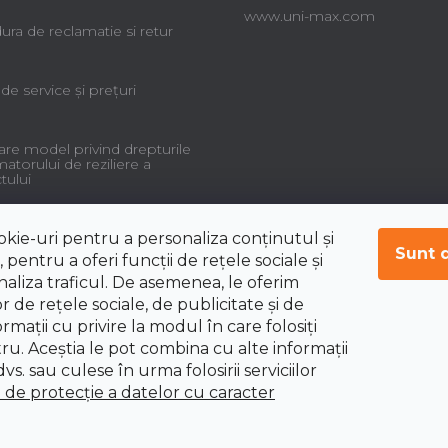
www.uni-max.com
ra de reclamatie si retur
 de service şi preţuri
re model privind drepturile
torului de reziliere a
tului
okie-uri pentru a personaliza conținutul și
Sunt 
 pentru a oferi funcții de rețele sociale și
aliza traficul. De asemenea, le oferim
r de rețele sociale, de publicitate și de
ormații cu privire la modul în care folosiți
tru. Aceștia le pot combina cu alte informații
vs. sau culese în urma folosirii serviciilor
i de protecție a datelor cu caracter