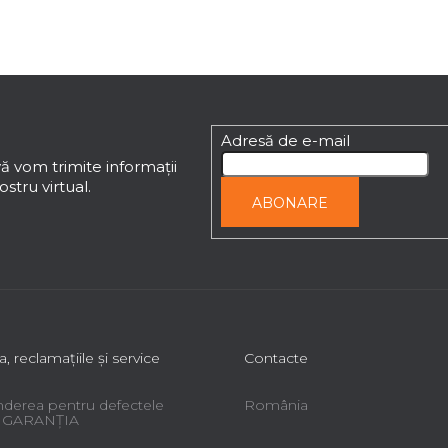
Adresă de e-mail
ă vom trimite informaţii
stru virtual.
ABONARE
a, reclamaţiile şi service
Contacte
derea pentru defectele
România
 - GARANŢIA