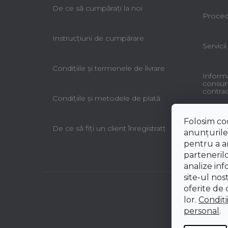
De ce să cumpăraţi la noi
Procedu
Instrucțiuni de cumpărare
Servicii
Condiţiile şi termenele de livrare
Informa
consuma
contrac
Condiţiile şi metodele de plată
Folosim co
De ce să fiţi un client înregistratţ
anunțurile,
pentru a an
partenerilo
analize inf
site-ul nos
oferite de d
lor.
Condiți
personal
.