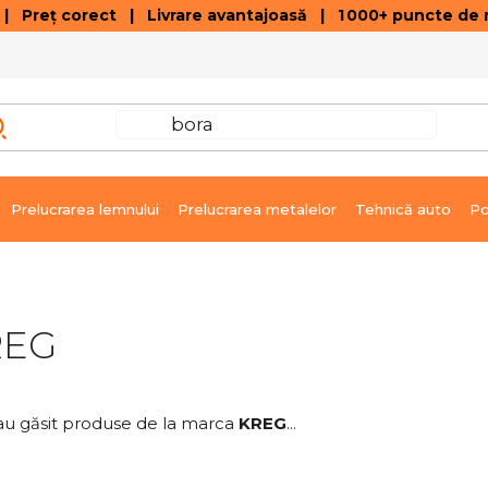
 Preț corect | Livrare avantajoasă | 1 000+ puncte de r
VÂNZĂRI DE SOLDARE
GALERIE ARTICOLE ȘI ÎNREGISTRĂRI VIDEO
C
Prelucrarea lemnului
Prelucrarea metalelor
Tehnică auto
Po
REG
au găsit produse de la marca
KREG
...