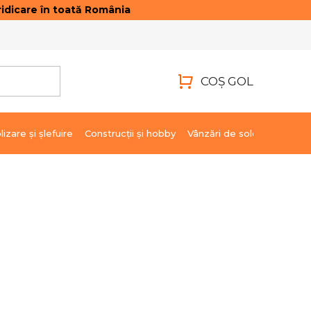
idicare în toată România
ONTACTE
AUTENTIFICARE
COŞ GOL
COŞ
DE
lizare şi şlefuire
Construcții și hobby
Vânzări de soldare
Marci
CUMPĂRĂTURI