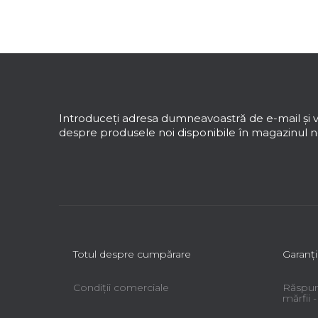
e
r
a
S
l
u
ă
b
s
Introduceţi adresa dumneavoastră de e-mail şi v
o
despre produsele noi disponibile în magazinul no
l
Totul despre cumpărare
Garanţi
Condiții comerciale
Răspun
mărfii