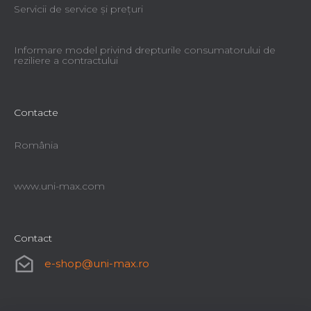
Servicii de service şi preţuri
Informare model privind drepturile consumatorului de
reziliere a contractului
Contacte
România
www.uni-max.com
Contact
e-shop
@
uni-max.ro