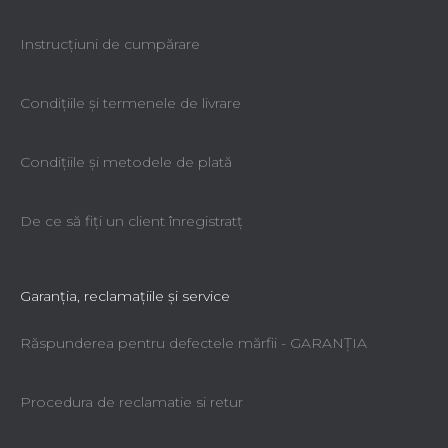
Instrucțiuni de cumpărare
Condiţiile şi termenele de livrare
Condiţiile şi metodele de plată
De ce să fiţi un client înregistratţ
Garanţia, reclamaţiile şi service
Răspunderea pentru defectele mărfii - GARANŢIA
Procedura de reclamatie si retur