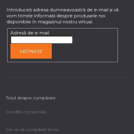
u
b
Introduceţi adresa dumneavoastră de e-mail şi vă
vom trimite informaţii despre produsele noi
s
disponibile în magazinul nostru virtual.
o
l
Adresă de e-mail
ABONARE
Totul despre cumpărare
Condiții comerciale
De ce să cumpăraţi la noi