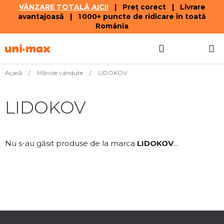
VÂNZARE TOTALĂ AICI!
| Preț corect | Livrare
avantajoasă | 1 000+ puncte de ridicare în toată
România
Treci
Căutare
COŞ
la
conținut
DE
Acasă
/
Mărcile vândute
/
LIDOKOV
CUMPĂR
LIDOKOV
Nu s-au găsit produse de la marca
LIDOKOV
...
S