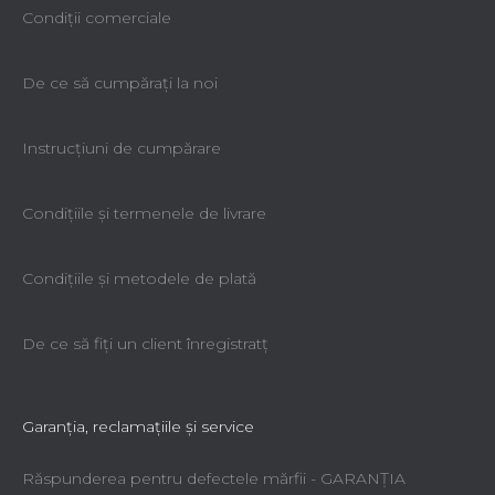
Condiții comerciale
De ce să cumpăraţi la noi
Instrucțiuni de cumpărare
Condiţiile şi termenele de livrare
Condiţiile şi metodele de plată
De ce să fiţi un client înregistratţ
Garanţia, reclamaţiile şi service
Răspunderea pentru defectele mărfii - GARANŢIA