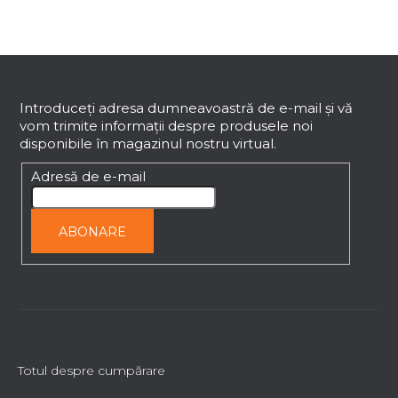
u
l
l
i
S
s
u
t
b
Introduceţi adresa dumneavoastră de e-mail şi vă
ă
vom trimite informaţii despre produsele noi
s
r
disponibile în magazinul nostru virtual.
o
i
l
l
Adresă de e-mail
o
r
ABONARE
Totul despre cumpărare