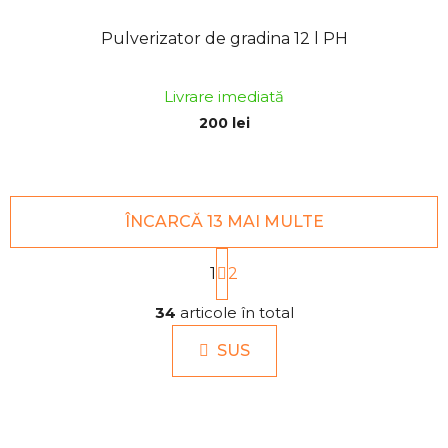
Pulverizator de gradina 12 l PH
Livrare imediată
200 lei
ÎNCARCĂ 13 MAI MULTE
P
1
a
2
g
C
i
34
articole în total
o
n
n
a
SUS
t
r
r
e
o
l