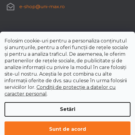
e-shop
@
uni-max.ro
Folosim cookie-uri pentru a personaliza conținutul
și anunțurile, pentru a oferi funcții de rețele sociale
și pentru a analiza traficul. De asemenea, le oferim
partenerilor de rețele sociale, de publicitate și de
analize informații cu privire la modul în care folosiți
site-ul nostru. Aceștia le pot combina cu alte
informații oferite de dvs. sau culese în urma folosirii
serviciilor lor.
Condiții de protecție a datelor cu
caracter personal
.
Setări
Creat de Shoptet Premium
Drepturi de autor 2026
uni-max.ro
. Toate drepturile
Sunt de acord
rezervate.
Editați setările cookie-urilor