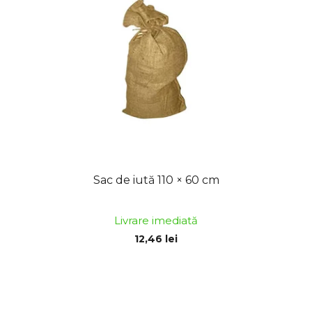
ă
r
p
e
r
a
o
p
d
r
u
o
s
d
e
u
s
u
Sac de iută 110 × 60 cm
l
u
Livrare imediată
i
12,46 lei