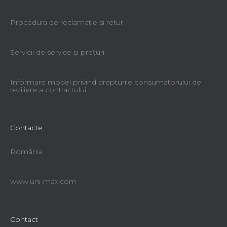
Procedura de reclamatie si retur
Servicii de service şi preţuri
Informare model privind drepturile consumatorului de
reziliere a contractului
Contacte
România
www.uni-max.com
Contact