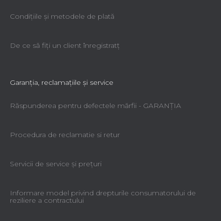
Condiţiile şi metodele de plată
De ce să fiţi un client înregistratţ
Garanţia, reclamaţiile şi service
Răspunderea pentru defectele mărfii - GARANŢIA
Procedura de reclamatie si retur
Servicii de service şi preţuri
Informare model privind drepturile consumatorului de
reziliere a contractului