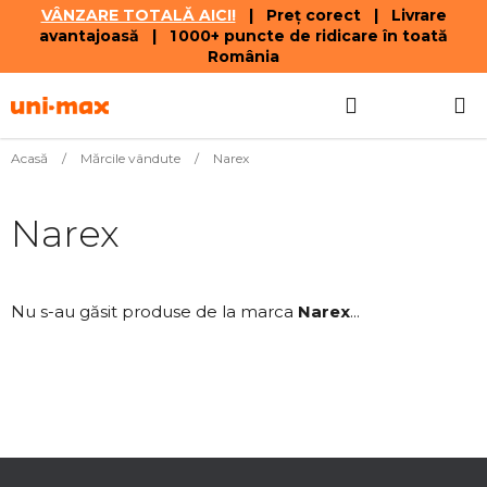
VÂNZARE TOTALĂ AICI!
| Preț corect | Livrare
avantajoasă | 1 000+ puncte de ridicare în toată
România
Treci
Căutare
COŞ
la
conținut
DE
Acasă
/
Mărcile vândute
/
Narex
CUMPĂR
Narex
Nu s-au găsit produse de la marca
Narex
...
S