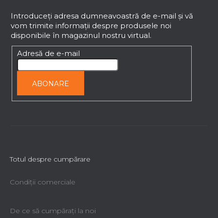
u
b
Introduceţi adresa dumneavoastră de e-mail şi vă
vom trimite informaţii despre produsele noi
s
disponibile în magazinul nostru virtual.
o
l
Adresă de e-mail
ABONARE
Totul despre cumpărare
Condiții comerciale
De ce să cumpăraţi la noi