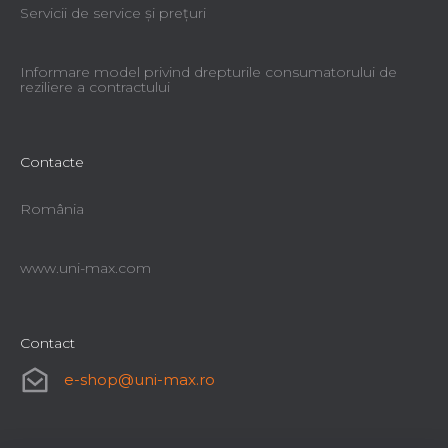
Servicii de service şi preţuri
Informare model privind drepturile consumatorului de
reziliere a contractului
Contacte
România
www.uni-max.com
Contact
e-shop
@
uni-max.ro