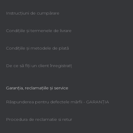
Instrucțiuni de cumpărare
Condiţiile şi termenele de livrare
Condiţiile şi metodele de plată
De ce să fiţi un client înregistratţ
Garanţia, reclamaţiile şi service
Răspunderea pentru defectele mărfii - GARANŢIA
Procedura de reclamatie si retur