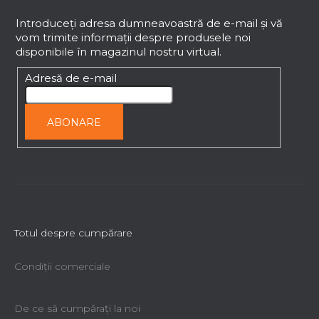
u
b
Introduceţi adresa dumneavoastră de e-mail şi vă
vom trimite informaţii despre produsele noi
s
disponibile în magazinul nostru virtual.
o
l
Adresă de e-mail
ABONARE
Totul despre cumpărare
Condiții comerciale
De ce să cumpăraţi la noi