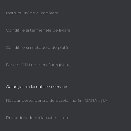
Instrucțiuni de cumpărare
Condiţiile şi termenele de livrare
Condiţiile şi metodele de plată
De ce să fiţi un client înregistratţ
Garanţia, reclamaţiile şi service
Răspunderea pentru defectele mărfii - GARANŢIA
Procedura de reclamatie si retur