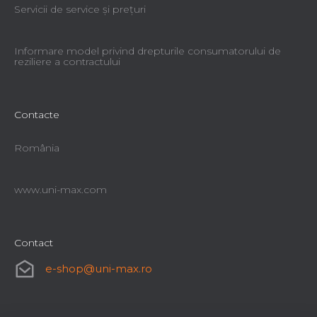
Servicii de service şi preţuri
Informare model privind drepturile consumatorului de
reziliere a contractului
Contacte
România
www.uni-max.com
Contact
e-shop
@
uni-max.ro