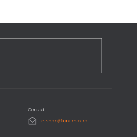
Contact
e-shop
@
uni-max.ro