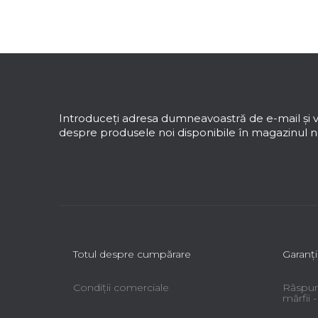
e
r
a
S
l
u
ă
b
s
Introduceţi adresa dumneavoastră de e-mail şi v
o
despre produsele noi disponibile în magazinul no
l
Totul despre cumpărare
Garanţi
Condiții comerciale
Răspun
mărfii