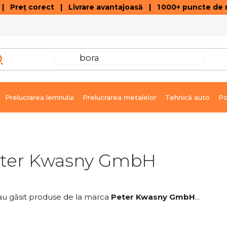
 Preț corect | Livrare avantajoasă | 1 000+ puncte de r
VÂNZĂRI DE SOLDARE
GALERIE ARTICOLE ȘI ÎNREGISTRĂRI VIDEO
C
Prelucrarea lemnului
Prelucrarea metalelor
Tehnică auto
Po
ter Kwasny GmbH
au găsit produse de la marca
Peter Kwasny GmbH
...