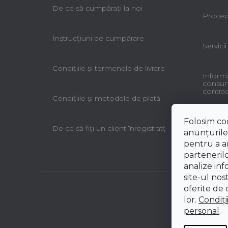
De ce să cumpăraţi la noi
Procedu
Instrucțiuni de cumpărare
Servicii
Condiţiile şi termenele de livrare
Informa
consuma
contrac
Condiţiile şi metodele de plată
Folosim co
De ce să fiţi un client înregistratţ
anunțurile,
pentru a an
partenerilo
analize inf
site-ul nos
oferite de d
lor.
Condiți
personal
.