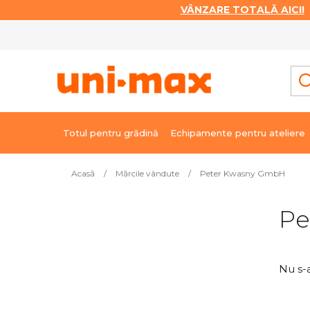
VÂNZARE TOTALĂ AICI!
|
Treci
la
conținut
Totul pentru grădină
Echipamente pentru ateliere
Acasă
/
Mărcile vândute
/
Peter Kwasny GmbH
B
Pe
a
r
ă
Nu s-
l
a
t