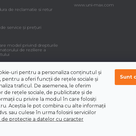
www.uni-max.com
ra de reclamatie si retur
 de service şi preţuri
re model privind drepturile
torului de reziliere a
tului
okie-uri pentru a personaliza conținutul și
Sunt 
 pentru a oferi funcții de rețele sociale și
aliza traficul. De asemenea, le oferim
r de rețele sociale, de publicitate și de
ormații cu privire la modul în care folosiți
tru. Aceștia le pot combina cu alte informații
vs. sau culese în urma folosirii serviciilor
i de protecție a datelor cu caracter