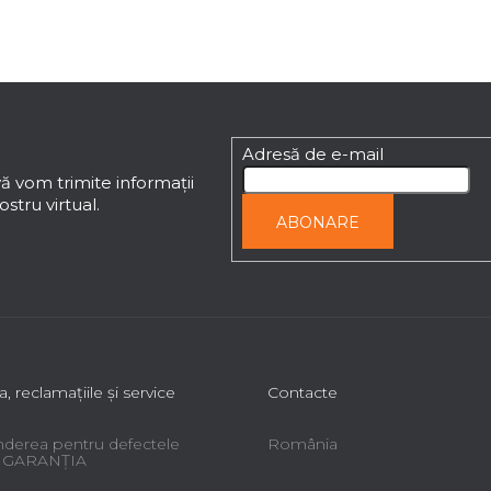
Adresă de e-mail
ă vom trimite informaţii
stru virtual.
ABONARE
a, reclamaţiile şi service
Contacte
derea pentru defectele
România
 - GARANŢIA