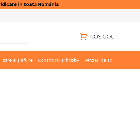
idicare în toată România
ONTACTE
AUTENTIFICARE
COŞ GOL
COŞ
DE
lizare şi şlefuire
Construcții și hobby
Vânzări de soldare
Marci
CUMPĂRĂTURI