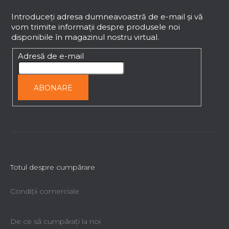
u
b
Introduceţi adresa dumneavoastră de e-mail şi vă
vom trimite informaţii despre produsele noi
s
disponibile în magazinul nostru virtual.
o
l
Adresă de e-mail
ABONARE
Totul despre cumpărare
Condiții comerciale
De ce să cumpăraţi la noi