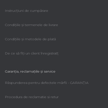
Instrucțiuni de cumpărare
Condiţiile şi termenele de livrare
Condiţiile şi metodele de plată
De ce să fiţi un client înregistratţ
Garanţia, reclamaţiile şi service
Răspunderea pentru defectele mărfii - GARANŢIA
Procedura de reclamatie si retur