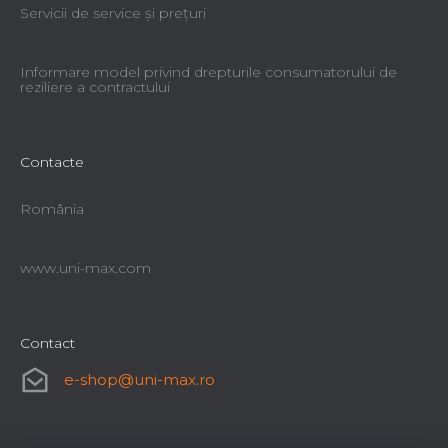
Servicii de service şi preţuri
Informare model privind drepturile consumatorului de
reziliere a contractului
Contacte
România
www.uni-max.com
Contact
e-shop
@
uni-max.ro