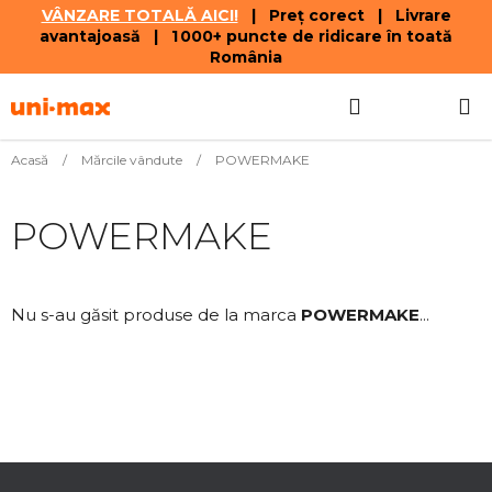
VÂNZARE TOTALĂ AICI!
| Preț corect | Livrare
avantajoasă | 1 000+ puncte de ridicare în toată
România
Treci
Căutare
COŞ
la
conținut
DE
Acasă
/
Mărcile vândute
/
POWERMAKE
CUMPĂR
POWERMAKE
Nu s-au găsit produse de la marca
POWERMAKE
...
S