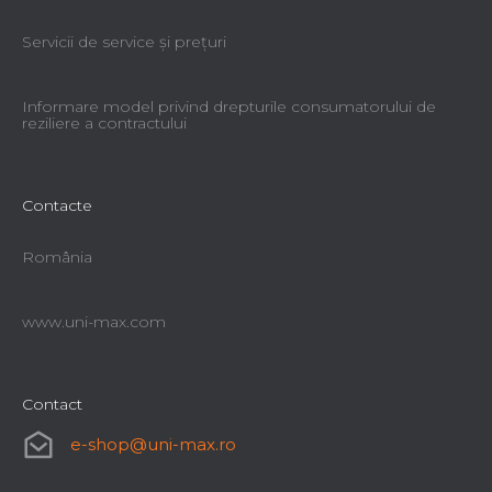
Servicii de service şi preţuri
Informare model privind drepturile consumatorului de
reziliere a contractului
Contacte
România
www.uni-max.com
Contact
e-shop
@
uni-max.ro