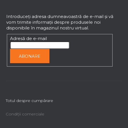
S
u
b
Introduceţi adresa dumneavoastră de e-mail şi vă
vom trimite informaţii despre produsele noi
s
disponibile în magazinul nostru virtual.
o
l
Adresă de e-mail
ABONARE
Totul despre cumpărare
Condiții comerciale