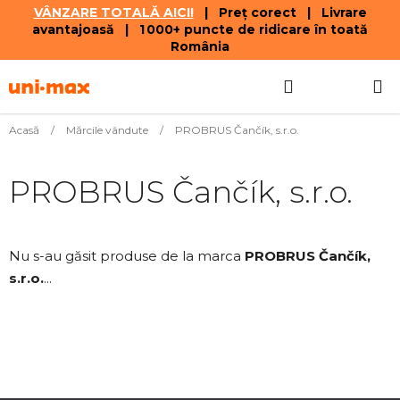
VÂNZARE TOTALĂ AICI!
| Preț corect | Livrare
avantajoasă | 1 000+ puncte de ridicare în toată
România
Treci
Căutare
COŞ
la
conținut
DE
Acasă
/
Mărcile vândute
/
PROBRUS Čančík, s.r.o.
CUMPĂR
PROBRUS Čančík, s.r.o.
Nu s-au găsit produse de la marca
PROBRUS Čančík,
s.r.o.
...