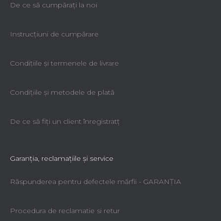
De ce să cumpăraţi la noi
Instrucțiuni de cumpărare
Condiţiile şi termenele de livrare
Condiţiile şi metodele de plată
De ce să fiţi un client înregistratţ
Garanţia, reclamaţiile şi service
Răspunderea pentru defectele mărfii - GARANŢIA
Procedura de reclamatie si retur