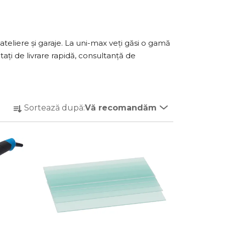
teliere și garaje. La uni-max veți găsi o gamă
itați de livrare rapidă, consultanță de
S
Sortează după:
Vă recomandăm
e
l
e
c
t
a
r
e
a