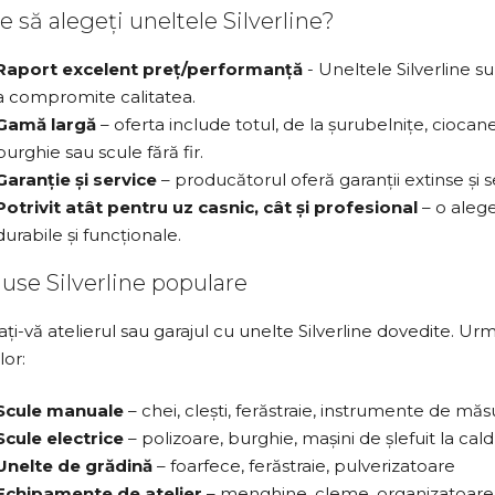
e să alegeți uneltele Silverline?
Raport excelent preț/performanță
- Uneltele Silverline s
a compromite calitatea.
Gamă largă
– oferta include totul, de la șurubelnițe, ciocane
burghie sau scule fără fir.
Garanție și service
– producătorul oferă garanții extinse și se
Potrivit atât pentru uz casnic, cât și profesional
– o alege
durabile și funcționale.
use Silverline populare
ți-vă atelierul sau garajul cu unelte Silverline dovedite. U
lor:
Scule manuale
– chei, clești, ferăstraie, instrumente de măs
Scule electrice
– polizoare, burghie, mașini de șlefuit la ca
Unelte de grădină
– foarfece, ferăstraie, pulverizatoare
Echipamente de atelier
– menghine, cleme, organizatoare