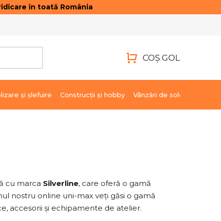
idicare în toată România
ONTACTE
AUTENTIFICARE
COŞ GOL
COŞ
DE
lizare şi şlefuire
Construcții și hobby
Vânzări de soldare
Marci
CUMPĂRĂTURI
nță cu marca
Silverline
, care oferă o gamă
inul nostru online uni-max veți găsi o gamă
ce, accesorii și echipamente de atelier.