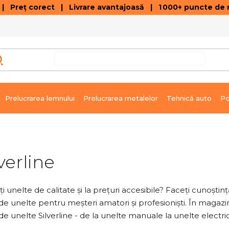
 Preț corect | Livrare avantajoasă | 1 000+ puncte de r
VÂNZĂRI DE SOLDARE
GALERIE ARTICOLE ȘI ÎNREGISTRĂRI VIDEO
C
Prelucrarea lemnului
Prelucrarea metalelor
Tehnică auto
Po
lverline
i unelte de calitate și la prețuri accesibile? Faceți cunoști
de unelte pentru meșteri amatori și profesioniști. În magaz
de unelte Silverline - de la unelte manuale la unelte electri