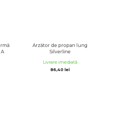
ârmă
Arzător de propan lung
 A
Silverline
Livrare imediată
86,40 lei