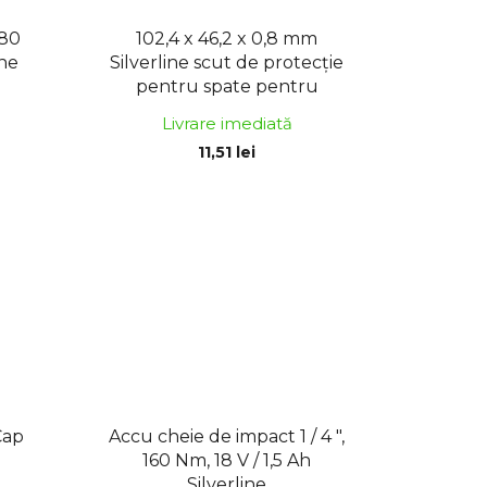
p
r
180
102,4 x 46,2 x 0,8 mm
ine
Silverline scut de protecție
o
pentru spate pentru
d
balaclava
u
Livrare imediată
s
11,51 lei
u
l
u
i
Cap
Accu cheie de impact 1 / 4 ",
160 Nm, 18 V / 1,5 Ah
Silverline