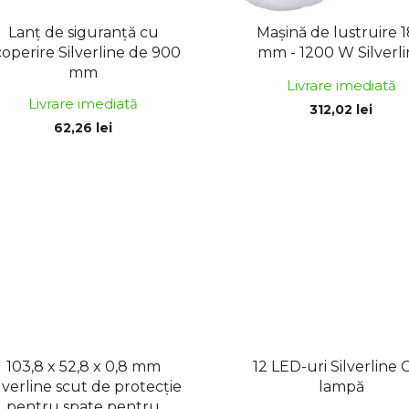
Lanț de siguranță cu
Maşină de lustruire 
coperire Silverline de 900
mm - 1200 W Silverl
mm
Livrare imediată
Livrare imediată
312,02 lei
62,26 lei
103,8 x 52,8 x 0,8 mm
12 LED-uri Silverline 
lverline scut de protecție
lampă
pentru spate pentru