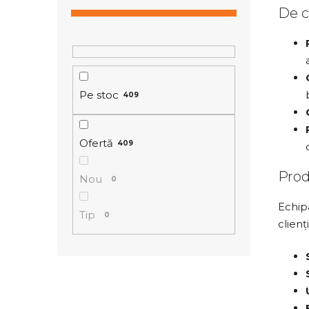
De c
e
r
a
l
ă
Pe stoc
409
Ofertă
409
Prod
Nou
0
Echipa
Tip
0
clienți