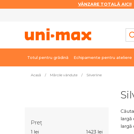
VÂNZARE TOTALĂ AICI!
|
Treci
la
conținut
Totul pentru grădină
Echipamente pentru ateliere
Acasă
/
Mărcile vândute
/
Silverline
B
Si
a
r
ă
Căutaț
l
largă 
Preţ
a
largă 
1
lei
1423
lei
t