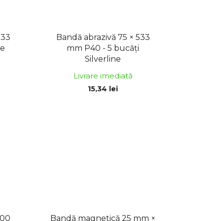
533
Bandă abrazivă 75 × 533
ne
mm P40 - 5 bucăți
Silverline
Livrare imediată
15,34 lei
200
Bandă magnetică 25 mm ×