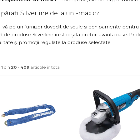
ărați Silverline de la uni-max.cz
-vă pe un furnizor dovedit de scule și echipamente pentru a
ă de produse Silverline în stoc și la prețuri avantajoase. Prof
litate și promoții regulate la produse selectate.
a
1
din
20
-
409
articole în total