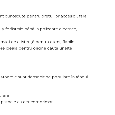
unt cunoscute pentru prețul lor accesibil, fără
 și ferăstraie până la polizoare electrice,
rvicii de asistență pentru clienți fiabile.
re ideală pentru oricine caută unelte
rmătoarele sunt deosebit de populare în rândul
urare
ld pistoale cu aer comprimat