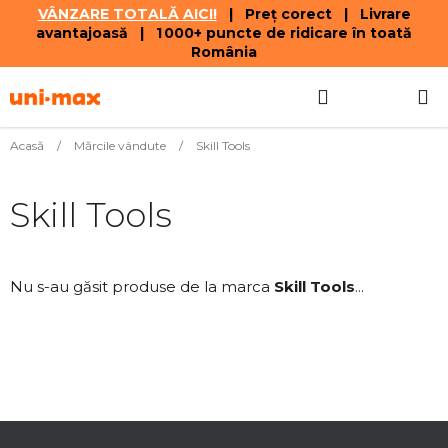
VÂNZARE TOTALĂ AICI!
| Preț corect | Livrare
avantajoasă | 1 000+ puncte de ridicare în toată
România
Treci
Căutare
COŞ
la
conținut
DE
Acasă
/
Mărcile vândute
/
Skill Tools
CUMPĂR
Skill Tools
Nu s-au găsit produse de la marca
Skill Tools
...
S