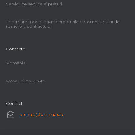
Servicii de service şi preţuri
Informare model privind drepturile consumatorului de
reziliere a contractului
Contacte
România
www.uni-max.com
Contact
e-shop
@
uni-max.ro