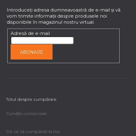
u
b
Introduceţi adresa dumneavoastră de e-mail şi vă
vom trimite informaţii despre produsele noi
s
disponibile în magazinul nostru virtual.
o
l
Adresă de e-mail
ABONARE
Totul despre cumpărare
Condiții comerciale
De ce să cumpăraţi la noi