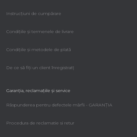
Instrucțiuni de cumpărare
Condiţiile şi termenele de livrare
Condiţiile şi metodele de plată
De ce să fiţi un client înregistratţ
Garanţia, reclamaţiile şi service
Răspunderea pentru defectele mărfii - GARANŢIA
Procedura de reclamatie si retur