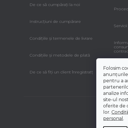
De ce să cumpăraţi la noi
Procedu
Instrucțiuni de cumpărare
Servicii
Condiţiile şi termenele de livrare
Informa
consuma
contrac
Condiţiile şi metodele de plată
Folosim co
De ce să fiţi un client înregistratţ
anunțurile,
pentru a an
partenerilo
analize inf
site-ul nos
oferite de d
lor.
Condiți
personal
.