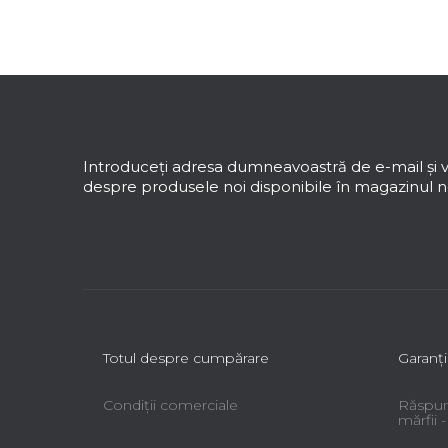
e
r
a
S
l
u
ă
b
s
Introduceţi adresa dumneavoastră de e-mail şi v
o
despre produsele noi disponibile în magazinul no
l
Totul despre cumpărare
Garanţi
Condiții comerciale
Răspun
mărfii