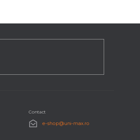
Contact
e-shop
@
uni-max.ro