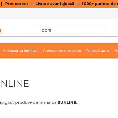
 Preț corect | Livrare avantajoasă | 1 000+ puncte de r
VÂNZĂRI DE SOLDARE
GALERIE ARTICOLE ȘI ÎNREGISTRĂRI VIDEO
C
Prelucrarea lemnului
Prelucrarea metalelor
Tehnică auto
Po
NLINE
au găsit produse de la marca
SUNLINE
...