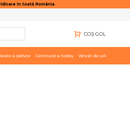
idicare în toată România
ONTACTE
AUTENTIFICARE
COŞ GOL
COŞ
DE
lizare şi şlefuire
Construcții și hobby
Vânzări de soldare
Marci
CUMPĂRĂTURI