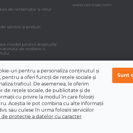
www.uni-max.com
ra de reclamatie si retur
 de service şi preţuri
re model privind drepturile
torului de reziliere a
tului
okie-uri pentru a personaliza conținutul și
Sunt 
 pentru a oferi funcții de rețele sociale și
aliza traficul. De asemenea, le oferim
r de rețele sociale, de publicitate și de
ormații cu privire la modul în care folosiți
tru. Aceștia le pot combina cu alte informații
vs. sau culese în urma folosirii serviciilor
i de protecție a datelor cu caracter