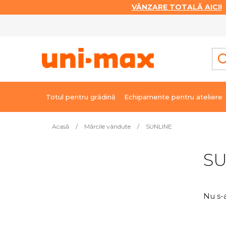
VÂNZARE TOTALĂ AICI!
|
Treci
la
conținut
Totul pentru grădină
Echipamente pentru ateliere
Acasă
/
Mărcile vândute
/
SUNLINE
B
SU
a
r
ă
Nu s-
l
a
t