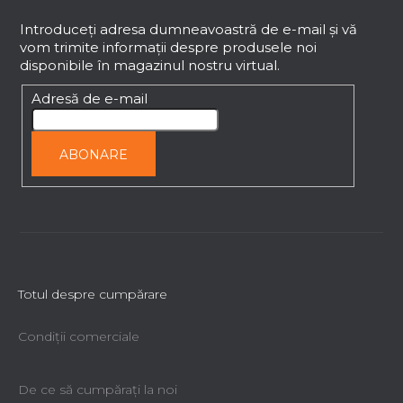
u
b
Introduceţi adresa dumneavoastră de e-mail şi vă
vom trimite informaţii despre produsele noi
s
disponibile în magazinul nostru virtual.
o
l
Adresă de e-mail
ABONARE
Totul despre cumpărare
Condiții comerciale
De ce să cumpăraţi la noi