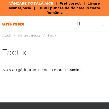
VÂNZARE TOTALĂ AICI!
| Preț corect | Livrare
avantajoasă | 1 000+ puncte de ridicare în toată
România
Treci
Căutare
COŞ
la
conținut
DE
Acasă
/
Mărcile vândute
/
Tactix
CUMPĂR
Tactix
Nu s-au găsit produse de la marca
Tactix
...
S