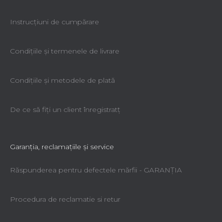
Instrucțiuni de cumpărare
Condiţiile şi termenele de livrare
Condiţiile şi metodele de plată
De ce să fiţi un client înregistratţ
Garanţia, reclamaţiile şi service
Răspunderea pentru defectele mărfii - GARANŢIA
Procedura de reclamatie si retur