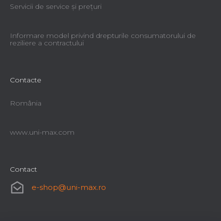
Servicii de service şi preţuri
Informare model privind drepturile consumatorului de
reziliere a contractului
Contacte
România
www.uni-max.com
Contact
e-shop
@
uni-max.ro