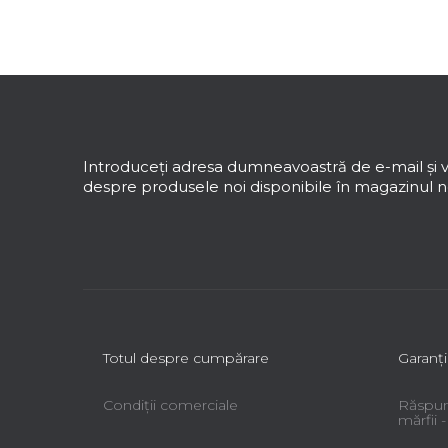
e
r
a
S
l
u
ă
b
s
Introduceţi adresa dumneavoastră de e-mail şi v
o
despre produsele noi disponibile în magazinul no
l
Totul despre cumpărare
Garanţi
Condiții comerciale
Răspun
mărfii