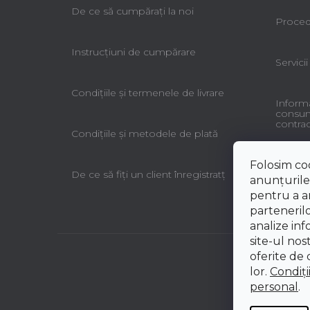
De ce să cumpăraţi la noi
Procedu
Instrucțiuni de cumpărare
Servicii
Condiţiile şi termenele de livrare
Informa
consuma
contrac
Condiţiile şi metodele de plată
Folosim co
De ce să fiţi un client înregistratţ
anunțurile,
pentru a an
partenerilo
analize inf
site-ul nos
oferite de d
lor.
Condiți
personal
.