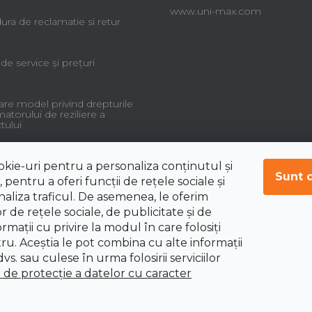
www.uni-max.com
ra de reclamatie si retur
 de service şi preţuri
re model privind drepturile
torului de reziliere a
tului
okie-uri pentru a personaliza conținutul și
Sunt 
 pentru a oferi funcții de rețele sociale și
aliza traficul. De asemenea, le oferim
r de rețele sociale, de publicitate și de
ormații cu privire la modul în care folosiți
tru. Aceștia le pot combina cu alte informații
vs. sau culese în urma folosirii serviciilor
i de protecție a datelor cu caracter