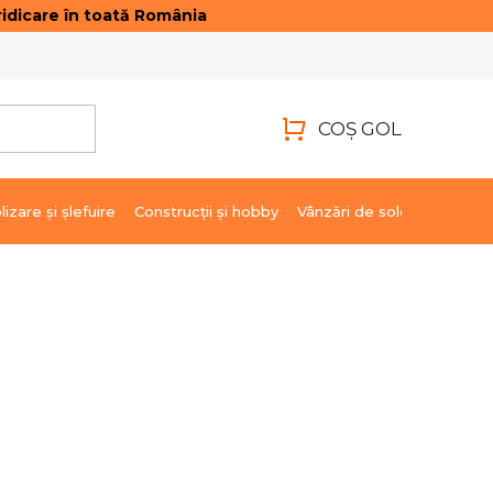
idicare în toată România
ONTACTE
AUTENTIFICARE
COŞ GOL
COŞ
DE
lizare şi şlefuire
Construcții și hobby
Vânzări de soldare
Marci
CUMPĂRĂTURI