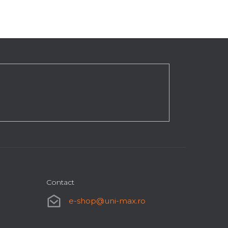
Contact
e-shop
@
uni-max.ro