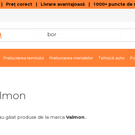
 Preț corect | Livrare avantajoasă | 1 000+ puncte de r
VÂNZĂRI DE SOLDARE
GALERIE ARTICOLE ȘI ÎNREGISTRĂRI VIDEO
C
Prelucrarea lemnului
Prelucrarea metalelor
Tehnică auto
Po
lmon
au găsit produse de la marca
Valmon
...