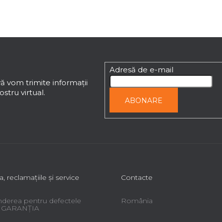
Adresă de e-mail
ă vom trimite informaţii
stru virtual.
ABONARE
a, reclamaţiile şi service
Contacte
derea pentru defectele
România
 - GARANŢIA