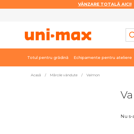
VÂNZARE TOTALĂ AICI!
|
Treci
la
conținut
Totul pentru grădină
Echipamente pentru ateliere
Acasă
/
Mărcile vândute
/
Valmon
B
Va
a
r
ă
Nu s-
l
a
t