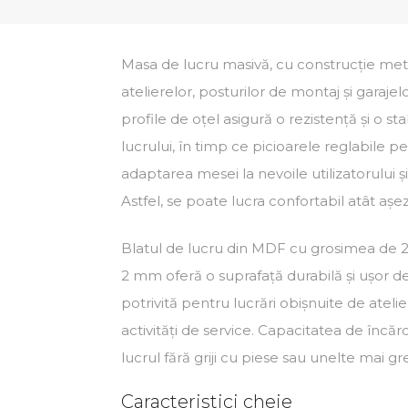
Masa de lucru masivă, cu construcție meta
atelierelor, posturilor de montaj și garajel
profile de oțel asigură o rezistență și o sta
lucrului, în timp ce picioarele reglabile p
adaptarea mesei la nevoile utilizatorului și
Astfel, se poate lucra confortabil atât așeza
Blatul de lucru din MDF cu grosimea de 25
2 mm oferă o suprafață durabilă și ușor d
potrivită pentru lucrări obișnuite de atelie
activități de service. Capacitatea de înc
lucrul fără griji cu piese sau unelte mai gre
Caracteristici cheie