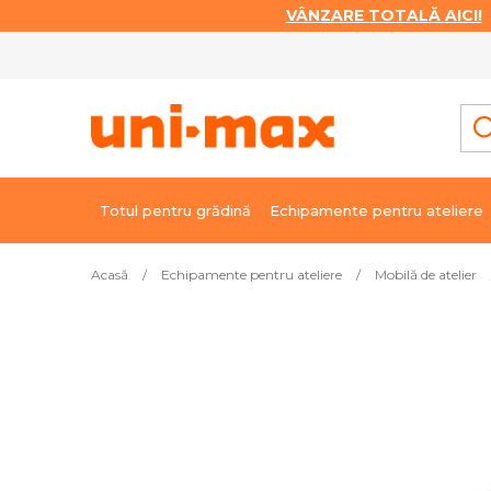
VÂNZARE TOTALĂ AICI!
|
Treci
la
conținut
Totul pentru grădină
Echipamente pentru ateliere
Acasă
/
Echipamente pentru ateliere
/
Mobilă de atelier