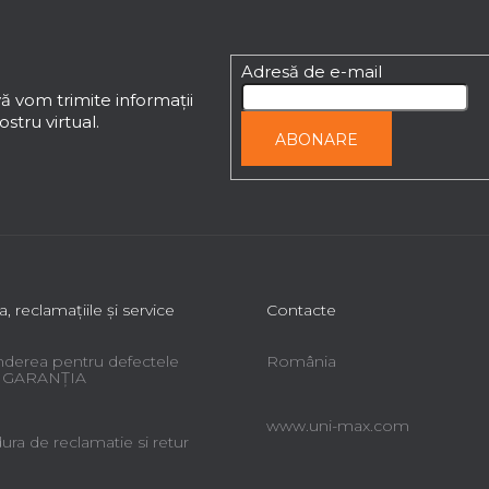
Adresă de e-mail
ă vom trimite informaţii
stru virtual.
ABONARE
a, reclamaţiile şi service
Contacte
derea pentru defectele
România
 - GARANŢIA
www.uni-max.com
ra de reclamatie si retur