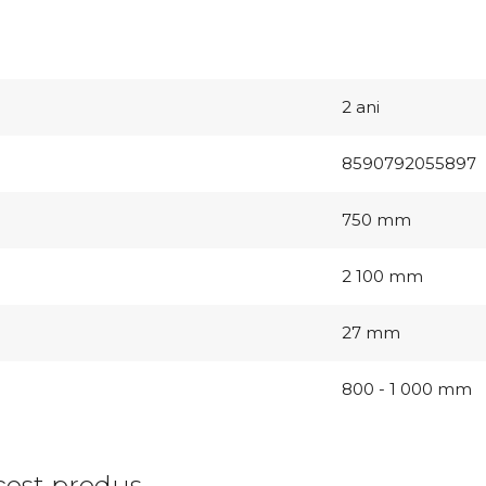
2 ani
8590792055897
750 mm
2 100 mm
27 mm
800 - 1 000 mm
est produs