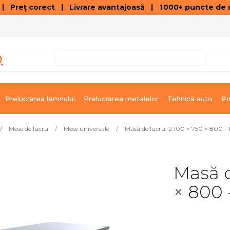
 Preț corect | Livrare avantajoasă | 1 000+ puncte de r
VÂNZĂRI DE SOLDARE
GALERIE ARTICOLE ȘI ÎNREGISTRĂRI VIDEO
C
Prelucrarea lemnului
Prelucrarea metalelor
Tehnică auto
Po
/
Mese de lucru
/
Mese universale
/
Masă de lucru, 2.100 × 750 × 800 
Masă d
× 800