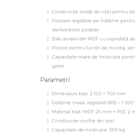
Construcție solidă din oțel pentru s
Picioare reglabile pe înălțime pen
denivelărilor podelei
Blat durabil din MDF cu suprafață di
Potrivit pentru lucrări de montaj, ser
Capacitate mare de încărcare pentru
grele
Parametri
Dimensiuni blat: 2 100 × 750 mm
Înălțime masă: reglabilă 800 – 1 00
Material blat: MDF 25 mm + PVC 2
Construcție: profile din oțel
Capacitate de încărcare: 300 kg