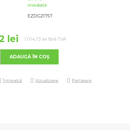
imediată
EZDG2175T
2 lei
Evaluare preţ:
1 014,73 lei fără TVA
ADAUGĂ ÎN COŞ
Întreabă
Vizualizare
Partajare