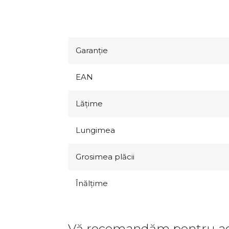
Garanţie
EAN
Lăţime
Lungimea
Grosimea plăcii
Înălţime
Vă recomandăm pentru ac