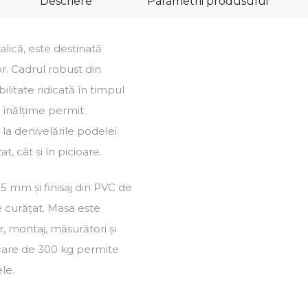
Descriere
Parametrii produsului
lică, este destinată
or. Cadrul robust din
bilitate ridicată în timpul
e înălțime permit
 la denivelările podelei.
t, cât și în picioare.
 mm și finisaj din PVC de
e curățat. Masa este
r, montaj, măsurători și
ărcare de 300 kg permite
le.