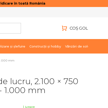
idicare în toată România
ONTACTE
AUTENTIFICARE
COŞ GOL
COŞ
DE
lizare şi şlefuire
Construcții și hobby
Vânzări de soldare
Marci
CUMPĂRĂTURI
- 1.000 mm
e lucru, 2.100 × 750
 - 1.000 mm
Livrare