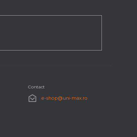
Contact
e-shop
@
uni-max.ro