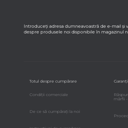
S
u
b
s
Introduceţi adresa dumneavoastră de e-mail şi v
o
despre produsele noi disponibile în magazinul no
l
Totul despre cumpărare
Garanţi
Condiții comerciale
Răspun
mărfii
De ce să cumpăraţi la noi
Procedu