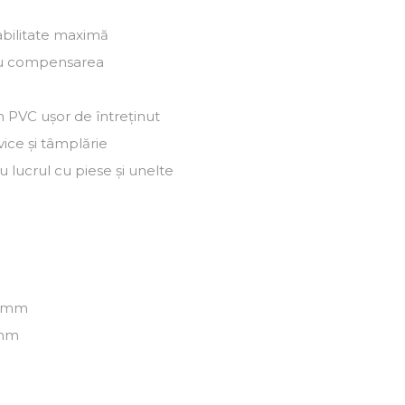
tabilitate maximă
tru compensarea
n PVC ușor de întreținut
vice și tâmplărie
 lucrul cu piese și unelte
0 mm
 mm