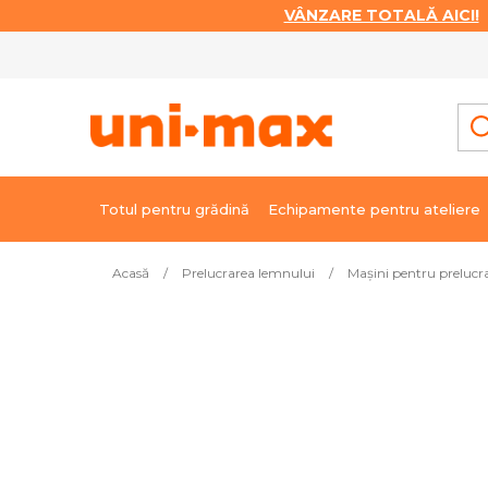
VÂNZARE TOTALĂ AICI!
|
Treci
la
conținut
Totul pentru grădină
Echipamente pentru ateliere
Acasă
/
Prelucrarea lemnului
/
Mașini pentru prelucr
Cele mai vândute
Maşină de rindeluit şi tras la 