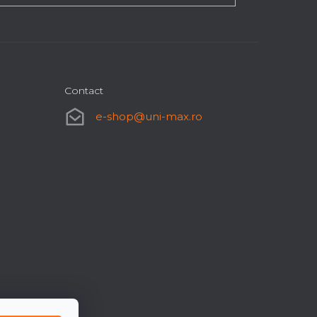
Contact
e-shop
@
uni-max.ro