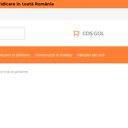
idicare în toată România
ONTACTE
AUTENTIFICARE
COŞ GOL
COŞ
DE
lizare şi şlefuire
Construcții și hobby
Vânzări de soldare
Marci
CUMPĂRĂTURI
 și tras la grosime
4 104,30 lei