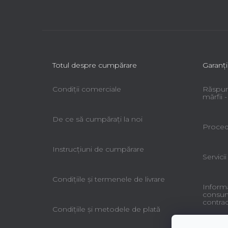
Totul despre cumpărare
Garanţi
Condiții comerciale
Răspun
mărfii
De ce să cumpăraţi la noi
Procedu
Instrucțiuni de cumpărare
Servicii
Condiţiile şi termenele de livrare
Informa
consuma
contrac
Condiţiile şi metodele de plată