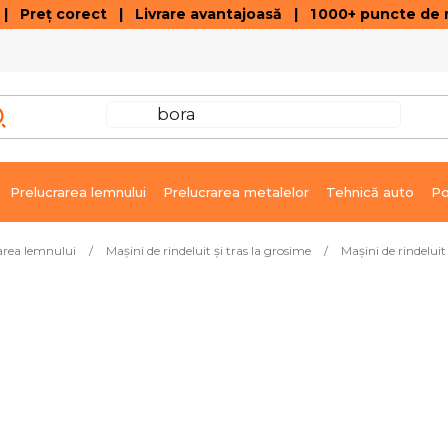
 Preț corect | Livrare avantajoasă | 1 000+ puncte de r
VÂNZĂRI DE SOLDARE
GALERIE ARTICOLE ȘI ÎNREGISTRĂRI VIDEO
C
Prelucrarea lemnului
Prelucrarea metalelor
Tehnică auto
Po
area lemnului
/
Mașini de rindeluit și tras la grosime
/
Mașini de rindeluit
grosime PT - 250/400 V
Livrare imediată