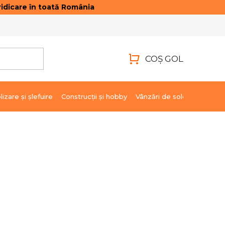
idicare în toată România
ONTACTE
AUTENTIFICARE
COŞ GOL
COŞ
DE
lizare şi şlefuire
Construcții și hobby
Vânzări de soldare
Marci
CUMPĂRĂTURI
2 940,62 lei