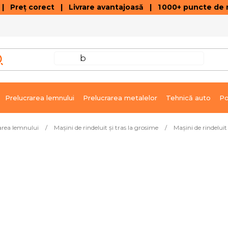
 Preț corect | Livrare avantajoasă | 1 000+ puncte de r
VÂNZĂRI DE SOLDARE
GALERIE ARTICOLE ȘI ÎNREGISTRĂRI VIDEO
C
Prelucrarea lemnului
Prelucrarea metalelor
Tehnică auto
Po
area lemnului
/
Mașini de rindeluit și tras la grosime
/
Mașini de rindeluit
n
Livrare imediată