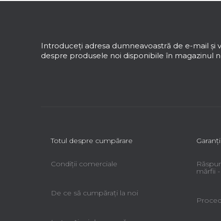
S
u
b
s
Introduceţi adresa dumneavoastră de e-mail şi v
o
despre produsele noi disponibile în magazinul no
l
Totul despre cumpărare
Garanţi
Condiții comerciale
Răspun
mărfii
De ce să cumpăraţi la noi
Procedu