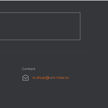
Contact
e-shop
@
uni-max.ro