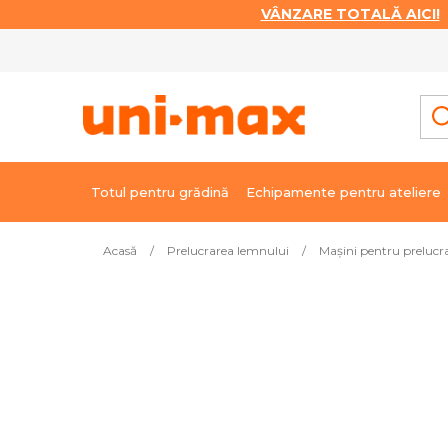
VÂNZARE TOTALĂ AICI!
|
Treci
la
conținut
Totul pentru grădină
Echipamente pentru ateliere
Acasă
/
Prelucrarea lemnului
/
Mașini pentru prelucr
Cele mai vândute
Rindea 152 mm - 1100 W Trito